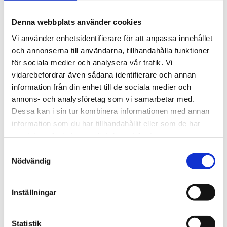
Denna webbplats använder cookies
Vi använder enhetsidentifierare för att anpassa innehållet
och annonserna till användarna, tillhandahålla funktioner
för sociala medier och analysera vår trafik. Vi
vidarebefordrar även sådana identifierare och annan
information från din enhet till de sociala medier och
annons- och analysföretag som vi samarbetar med.
Dessa kan i sin tur kombinera informationen med annan
Inför söndag
information som du har tillhandahållit eller som de har
samlat in när du har använt deras tjänster.
När hjärtat säger ja till Gud
Samtyckesval
Nödvändig
Inställningar
Statistik