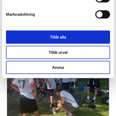
Marknadsföring
Sport
Tillåt alla
Fotbollspamp i blåsväder –
ville sälja VM
Tillåt urval
Avvisa