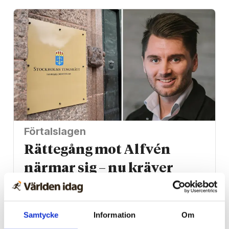
Förtalslagen
Rättegång mot Alfvén
närmar sig – nu kräver
tusentals ändrad
lagstiftning
Samtycke
Information
Om