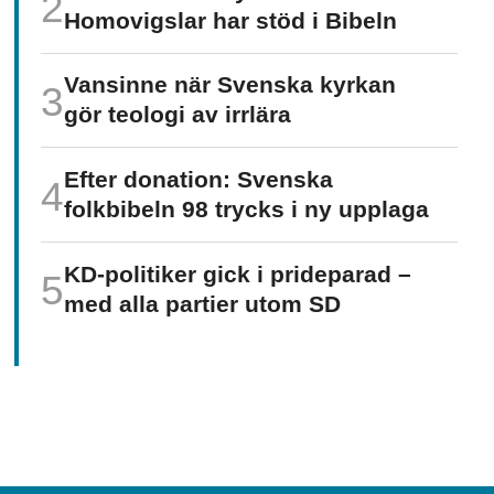
Homo­vigslar har stöd i Bibeln
Vansinne när Svenska kyrkan
gör teologi av irrlära
Efter donation: Svenska
folkbibeln 98 trycks i ny upplaga
KD-politiker gick i prideparad –
med alla partier utom SD