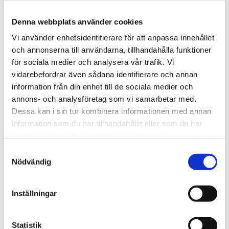
Denna webbplats använder cookies
Vi använder enhetsidentifierare för att anpassa innehållet
och annonserna till användarna, tillhandahålla funktioner
för sociala medier och analysera vår trafik. Vi
vidarebefordrar även sådana identifierare och annan
Trinidad och Tobago
information från din enhet till de sociala medier och
annons- och analysföretag som vi samarbetar med.
Tusentals i Karibien fick
Dessa kan i sin tur kombinera informationen med annan
synen återställd – tack
information som du har tillhandahållit eller som de har
samlat in när du har använt deras tjänster.
vare kristet sjukhus
Samtyckesval
Nödvändig
Inställningar
Statistik