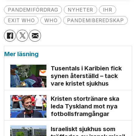
PANDEMIFÖRDRAG
NYHETER
IHR
EXIT WHO
WHO
PANDEMIBEREDSKAP
Mer läsning
Tusentals i Karibien fick
synen återställd – tack
vare kristet sjukhus
Kristen stortränare ska
leda Tyskland mot nya
fotbolls­­framgångar
Israeliskt sjukhus som