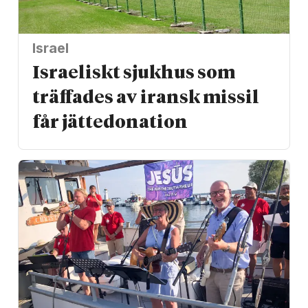
Israel
Israeliskt sjukhus som
träffades av iransk missil
får jätte­donation