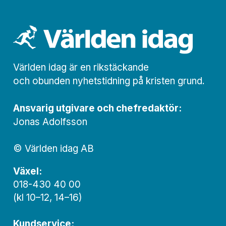
Världen idag är en rikstäckande
och obunden nyhets­­­tidning på kristen grund.
Ansvarig utgivare och chef­redaktör:
Jonas Adolfsson
© Världen idag AB
Växel:
018-430 40 00
(kl 10–12, 14–16)
Kundservice: