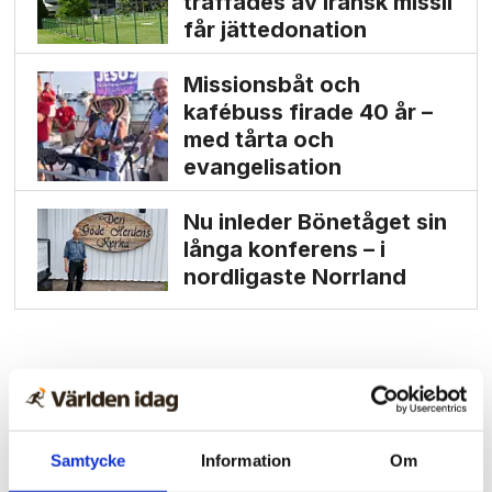
träffades av iransk missil
får jätte­donation
Missionsbåt och
kafébuss firade 40 år –
med tårta och
evangelisation
Nu inleder Bönetåget sin
långa konferens – i
nordligaste Norrland
Samtycke
Information
Om