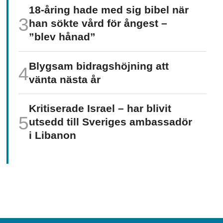
18-åring hade med sig bibel när
han sökte vård för ångest –
”blev hånad”
Blygsam bidrags­höjning att
vänta nästa år
Kritiserade Israel – har blivit
utsedd till Sveriges ambassadör
i Libanon