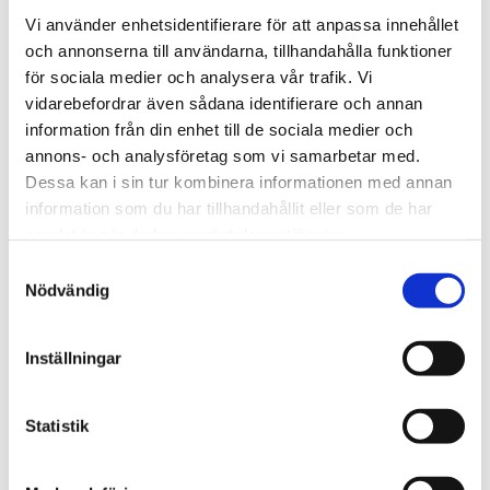
Vi använder enhetsidentifierare för att anpassa innehållet
och annonserna till användarna, tillhandahålla funktioner
för sociala medier och analysera vår trafik. Vi
vidarebefordrar även sådana identifierare och annan
information från din enhet till de sociala medier och
annons- och analysföretag som vi samarbetar med.
Förtalslagen
Dessa kan i sin tur kombinera informationen med annan
Rättegång mot Alfvén
information som du har tillhandahållit eller som de har
samlat in när du har använt deras tjänster.
närmar sig – nu kräver
Samtyckesval
tusentals ändrad
Nödvändig
lagstiftning
Inställningar
Statistik