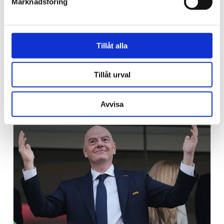
Marknadsföring
Tillåt alla
Inför söndag
Tillåt urval
När hjärtat säger ja till Gud
Avvisa