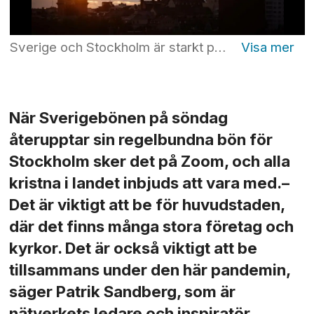
Sverige och Stockholm är starkt präglat av självupptagenhet – något som gör att vi behöver be om förlåtelse, menar nätverket Sverigebönen. På söndagens bönesamling medverkar Mattias Nordström, Mats Nyholm, Ruth Nordström och Birgitta Svensson. Foto: Erik Simander/TT
När Sverigebönen på söndag
återupptar sin regelbundna bön för
Stockholm sker det på Zoom, och alla
kristna i landet inbjuds att vara med.–
Det är viktigt att be för huvudstaden,
där det finns många stora företag och
kyrkor. Det är också viktigt att be
tillsammans under den här pandemin,
säger Patrik Sandberg, som är
nätverkets ledare och inspiratör.