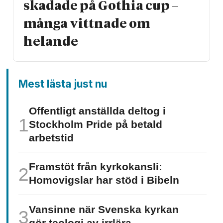
skadade på Gothia cup –
många vittnade om
helande
Mest lästa just nu
Offentligt anställda deltog i
Stockholm Pride på betald
arbetstid
Framstöt från kyrkokansli:
Homo­vigslar har stöd i Bibeln
Vansinne när Svenska kyrkan
gör teologi av irrlära