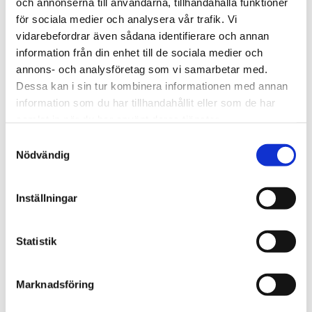
och annonserna till användarna, tillhandahålla funktioner
för sociala medier och analysera vår trafik. Vi
vidarebefordrar även sådana identifierare och annan
Norge
information från din enhet till de sociala medier och
18-åring hade med sig
annons- och analysföretag som vi samarbetar med.
Dessa kan i sin tur kombinera informationen med annan
bibel när han sökte vård
information som du har tillhandahållit eller som de har
för ångest – ”blev hånad”
samlat in när du har använt deras tjänster.
Samtyckesval
Nödvändig
Inställningar
Statistik
Marknadsföring