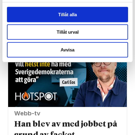
Vardag
Blygsam bidrags­höjning
Tillåt alla
att vänta nästa år
Tillåt urval
Avvisa
Webb-tv
Han blev av med jobbet på