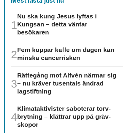
Mest lästa just nu
Nu ska kung Jesus lyftas i
Kungsan – detta väntar
besökaren
Fem koppar kaffe om dagen kan
minska cancer­risken
Rättegång mot Alfvén närmar sig
– nu kräver tusentals ändrad
lagstiftning
Klimat­aktivister saboterar torv­
brytning – klättrar upp på gräv­
skopor