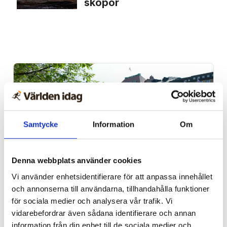
skopor
Samtycke
Information
Om
Denna webbplats använder cookies
Vi använder enhetsidentifierare för att anpassa innehållet
Stockholm
och annonserna till användarna, tillhandahålla funktioner
för sociala medier och analysera vår trafik. Vi
Nu ska kung Jesus lyftas i
vidarebefordrar även sådana identifierare och annan
Kungsan – detta väntar
information från din enhet till de sociala medier och