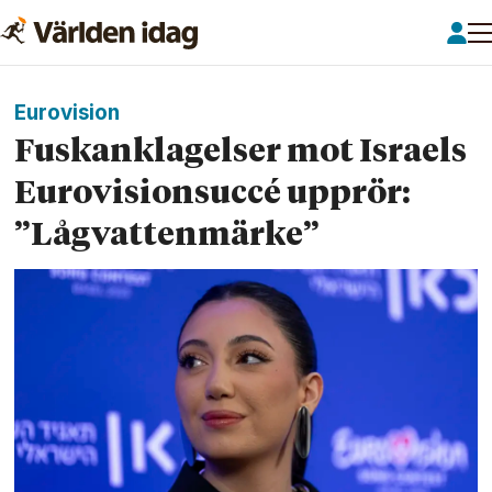
Eurovision
Fusk­anklagelser mot Israels
Eurovision­succé upprör:
”Lågvatten­märke”