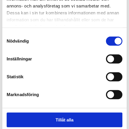
annons- och analysföretag som vi samarbetar med.
besökaren
Dessa kan i sin tur kombinera informationen med annan
information som du har tillhandahållit eller som de har
samlat in när du har använt deras tjänster.
Samtyckesval
Nödvändig
Inställningar
Statistik
Spanien/Marocko
Marknadsföring
Uppgifter: Tusentals
migranter kvar i Ceuta
Tillåt alla