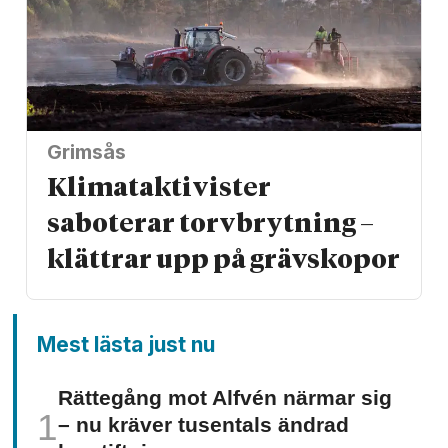
Grimsås
Klimat­aktivister
saboterar torv­brytning –
klättrar upp på gräv­skopor
Mest lästa just nu
Rättegång mot Alfvén närmar sig
– nu kräver tusentals ändrad