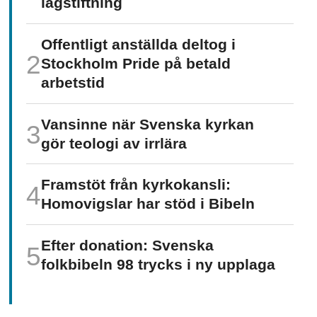
lagstiftning
Offentligt anställda deltog i
Stockholm Pride på betald
arbetstid
Vansinne när Svenska kyrkan
gör teologi av irrlära
Framstöt från kyrkokansli:
Homo­vigslar har stöd i Bibeln
Efter donation: Svenska
folkbibeln 98 trycks i ny upplaga