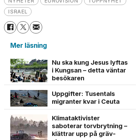
NYHETER
EUROVISION
TOPPNYHET
ISRAEL
Mer läsning
Nu ska kung Jesus lyftas
i Kungsan – detta väntar
besökaren
Uppgifter: Tusentals
migranter kvar i Ceuta
Klimat­aktivister
saboterar torv­brytning –
klättrar upp på gräv­