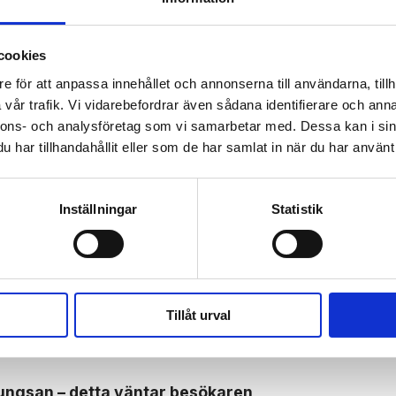
KÖP
KÖP
cookies
e för att anpassa innehållet och annonserna till användarna, tillh
vår trafik. Vi vidarebefordrar även sådana identifierare och anna
nnons- och analysföretag som vi samarbetar med. Dessa kan i sin
 prenumerant? Logga in
har tillhandahållit eller som de har samlat in när du har använt 
Mina Sidor
Inställningar
Statistik
N
FN
Tillåt urval
Kungsan – detta väntar besökaren