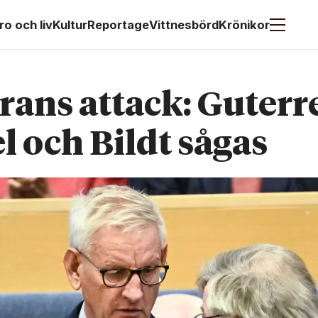
ro och liv
Kultur
Reportage
Vittnesbörd
Krönikor
rans attack: Guterr
el och Bildt sågas