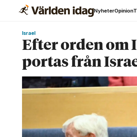
Nyheter
Opinion
T
Israel
Efter orden om I
portas från Isra