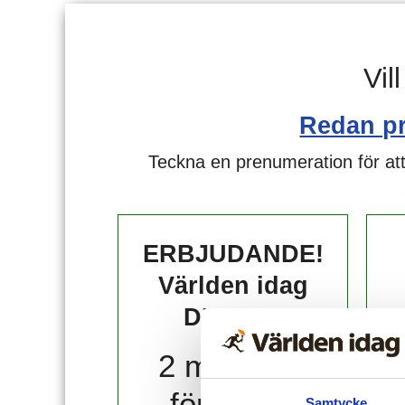
Vil
Redan p
Teckna en prenumeration för att
ERBJUDANDE!
Världen idag
DIGITAL
2 månader
för 10 kr!
Samtycke