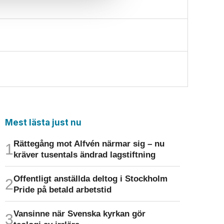
Mest lästa just nu
Rättegång mot Alfvén närmar sig – nu
kräver tusentals ändrad lagstiftning
Offentligt anställda deltog i Stockholm
Pride på betald arbetstid
Vansinne när Svenska kyrkan gör