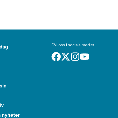
Följ oss i sociala medier
idag
a
sin
iv
m nyheter