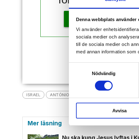
KÖP
Denna webbplats använder 
Vi använder enhetsidentifierar
sociala medier och analysera 
till de sociala medier och a
Redan
med annan information som du 
Samtyckesval
Nödvändig
ISRAEL
ANTÓNIO GUTERRES
NYHETER
IRA
Avvisa
Mer läsning
Nu ska kung Jesus lyftas i 