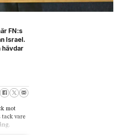
när FN:s
n Israel.
n hävdar
ck mot
s tack vare
ång.