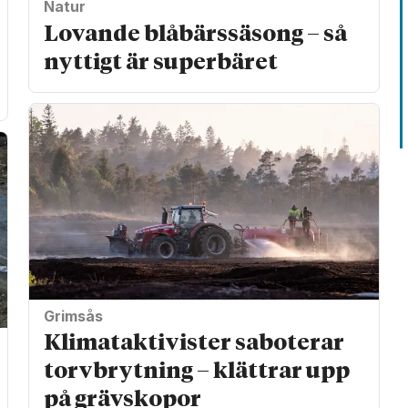
Natur
Lovande blåbärssäsong – så
nyttigt är superbäret
Grimsås
Klimat­aktivister saboterar
torv­brytning – klättrar upp
på gräv­skopor