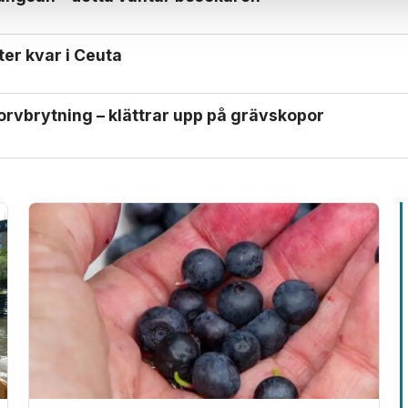
ter kvar i Ceuta
orv­brytning – klättrar upp på gräv­skopor