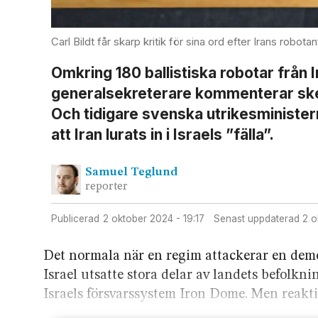
Carl Bildt får skarp kritik för sina ord efter Irans robotan
Omkring 180 ballistiska robotar från 
general­sekreterare kommenterar skee
Och tidigare svenska utrikesministern
att Iran lurats in i Israels ”fälla”.
Samuel
Teglund
reporter
Publicerad
2 oktober 2024 - 19:17
Senast uppdaterad
2 
Det normala när en regim attackerar en demo
Israel utsatte stora delar av landets befolkni
Israels försvars­system Iron Dome. Men reakt