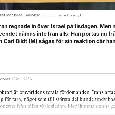
fall mot Israel. Arkivbild.
Christine Olsson/TT
Iran regnade in över Israel på tisdagen. Men 
ndet nämns inte Iran alls. Han portas nu frå
 Carl Bildt (M) sågas för sin reaktion där ha
oktober 2024 - 21:58
krati är omvärldens totala fördömanden. Irans atta
ng för fara, något som till största del kunde undvika
ionerna från olika världsledare blev ljumma denna g