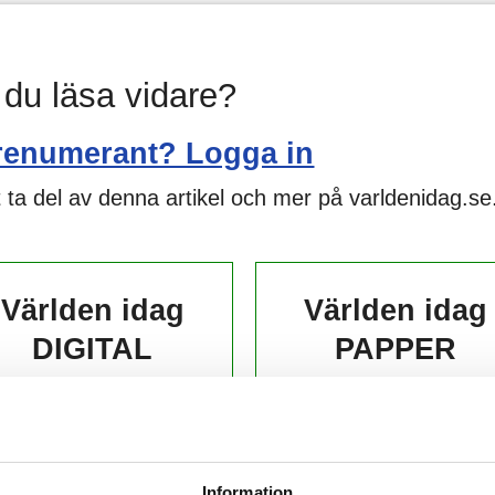
l du läsa vidare?
renumerant? Logga in
 ta del av denna artikel och mer på varldenidag.se
Världen idag
Världen idag
DIGITAL
PAPPER
139,-
229,-
kr/månad ​​​​​​
kr/månad ​​​​​​
Information