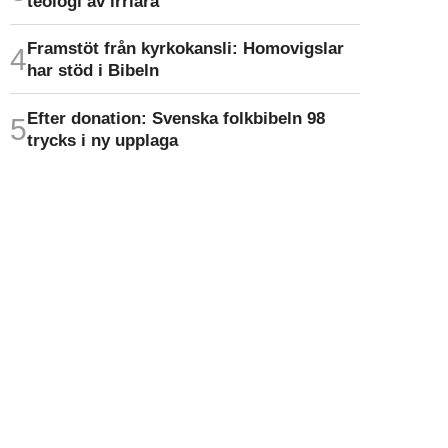
teologi av irrlära
Framstöt från kyrkokansli: Homo­vigslar
har stöd i Bibeln
Efter donation: Svenska folkbibeln 98
trycks i ny upplaga