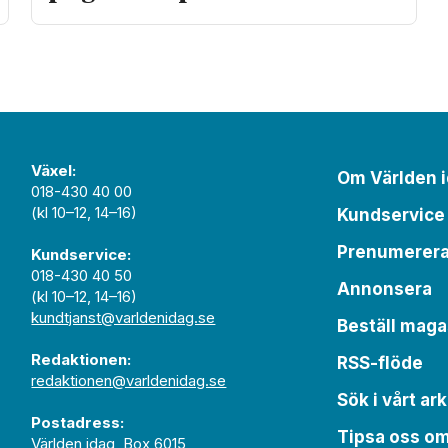
Växel:
Om Världen 
018-430 40 00
(kl 10–12, 14–16)
Kundservice
Prenumerer
Kundservice:
018-430 40 50
Annonsera
(kl 10–12, 14–16)
kundtjanst@varldenidag.se
Beställ maga
Redaktionen:
RSS-flöde
redaktionen@varldenidag.se
Sök i vårt ark
Postadress:
Tipsa oss o
Världen idag, Box 6015