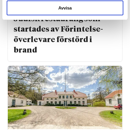
Kanada
Avvisa
Judisk restaurang som
startades av Förintelse­
överlevare förstörd i
brand