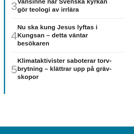
Vansinne när Svenska kyrkan
gör teologi av irrlära
Nu ska kung Jesus lyftas i
Kungsan – detta väntar
besökaren
Klimat­aktivister saboterar torv­
brytning – klättrar upp på gräv­
skopor