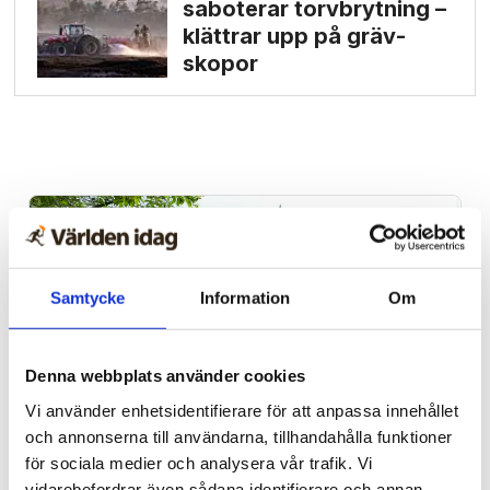
saboterar torv­brytning –
klättrar upp på gräv­
skopor
Samtycke
Information
Om
Denna webbplats använder cookies
Vi använder enhetsidentifierare för att anpassa innehållet
och annonserna till användarna, tillhandahålla funktioner
Stockholm
för sociala medier och analysera vår trafik. Vi
vidarebefordrar även sådana identifierare och annan