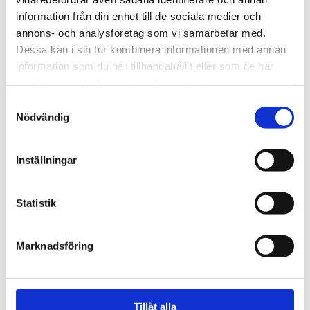
Nu ska kung Jesus lyftas i
information från din enhet till de sociala medier och
Kungsan – detta väntar
annons- och analysföretag som vi samarbetar med.
Dessa kan i sin tur kombinera informationen med annan
besökaren
information som du har tillhandahållit eller som de har
samlat in när du har använt deras tjänster.
Samtyckesval
Nödvändig
Inställningar
Statistik
Marknadsföring
Spanien/Marocko
Uppgifter: Tusentals
migranter kvar i Ceuta
Tillåt alla