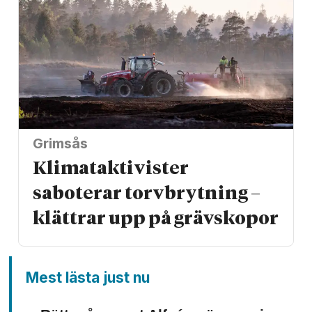
Grimsås
Klimat­aktivister
saboterar torv­brytning –
klättrar upp på gräv­skopor
Mest lästa just nu