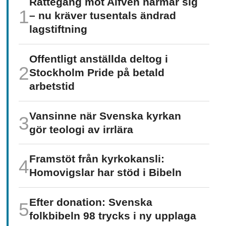
Rättegång mot Alfvén närmar sig
– nu kräver tusentals ändrad
lagstiftning
Offentligt anställda deltog i
Stockholm Pride på betald
arbetstid
Vansinne när Svenska kyrkan
gör teologi av irrlära
Framstöt från kyrkokansli:
Homo­vigslar har stöd i Bibeln
Efter donation: Svenska
folkbibeln 98 trycks i ny upplaga