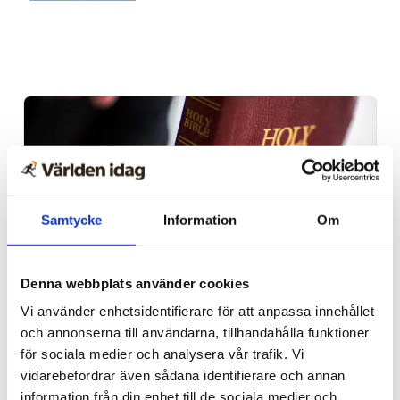
Samtycke
Information
Om
Denna webbplats använder cookies
Norge
Vi använder enhetsidentifierare för att anpassa innehållet
och annonserna till användarna, tillhandahålla funktioner
18-åring hade med sig
för sociala medier och analysera vår trafik. Vi
bibel när han sökte vård
vidarebefordrar även sådana identifierare och annan
information från din enhet till de sociala medier och