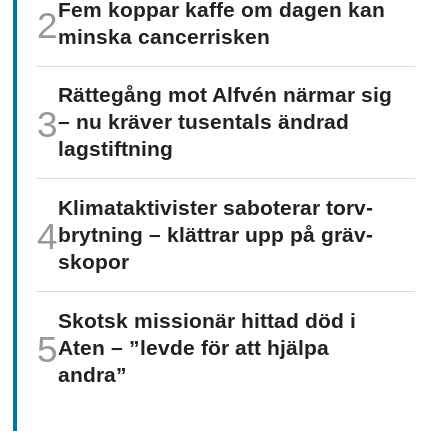
Fem koppar kaffe om dagen kan
minska cancer­risken
Rättegång mot Alfvén närmar sig
– nu kräver tusentals ändrad
lagstiftning
Klimat­aktivister saboterar torv­
brytning – klättrar upp på gräv­
skopor
Skotsk missionär hittad död i
Aten – ”levde för att hjälpa
andra”