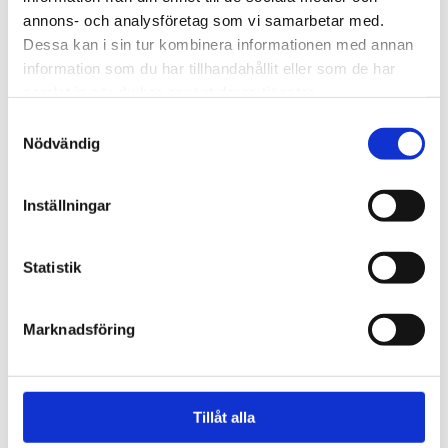
för ångest – ”blev hånad”
annons- och analysföretag som vi samarbetar med.
Dessa kan i sin tur kombinera informationen med annan
information som du har tillhandahållit eller som de har
samlat in när du har använt deras tjänster.
Samtyckesval
Nödvändig
Inställningar
Statistik
Vardag
Marknadsföring
Blygsam bidrags­höjning
att vänta nästa år
Tillåt alla