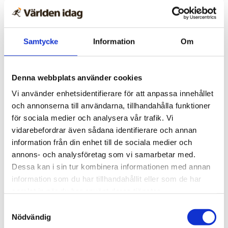
Fotbollspamp i blåsväder –
ville sälja VM
Samtycke
Information
Om
Denna webbplats använder cookies
Vi använder enhetsidentifierare för att anpassa innehållet
och annonserna till användarna, tillhandahålla funktioner
för sociala medier och analysera vår trafik. Vi
vidarebefordrar även sådana identifierare och annan
information från din enhet till de sociala medier och
annons- och analysföretag som vi samarbetar med.
Dessa kan i sin tur kombinera informationen med annan
information som du har tillhandahållit eller som de har
Göteborg
samlat in när du har använt deras tjänster.
Unga killar bad för
Samtyckesval
skadade på Gothia cup –
Nödvändig