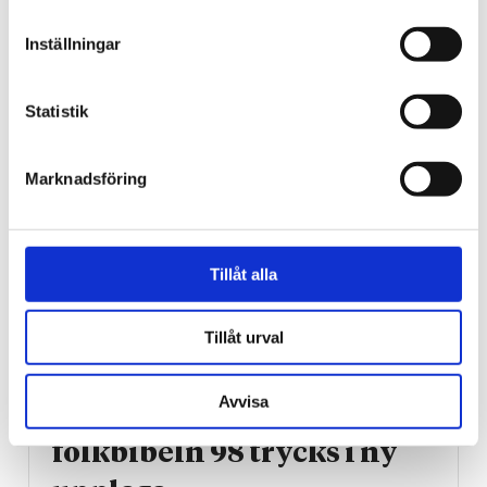
många vittnade om
Inställningar
helande
Statistik
Marknadsföring
Tillåt alla
Tillåt urval
Bibeln
Avvisa
Efter donation: Svenska
folkbibeln 98 trycks i ny