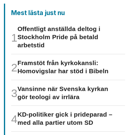
Mest lästa just nu
Offentligt anställda deltog i
Stockholm Pride på betald
arbetstid
Framstöt från kyrkokansli:
Homo­vigslar har stöd i Bibeln
Vansinne när Svenska kyrkan
gör teologi av irrlära
KD-politiker gick i prideparad –
med alla partier utom SD