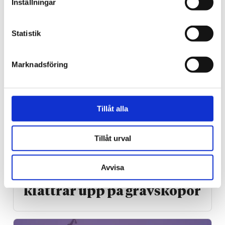
Inställningar
Statistik
Marknadsföring
Tillåt alla
Grimsås
Tillåt urval
Klimat­aktivister
Avvisa
saboterar torv­brytning –
klättrar upp på gräv­skopor