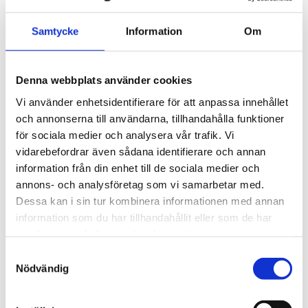
Uppgifter: Tusentals
Samtycke
Information
Om
migranter kvar i Ceuta
Denna webbplats använder cookies
Vi använder enhetsidentifierare för att anpassa innehållet
och annonserna till användarna, tillhandahålla funktioner
för sociala medier och analysera vår trafik. Vi
vidarebefordrar även sådana identifierare och annan
information från din enhet till de sociala medier och
annons- och analysföretag som vi samarbetar med.
Dessa kan i sin tur kombinera informationen med annan
information som du har tillhandahållit eller som de har
samlat in när du har använt deras tjänster.
Natur
Samtyckesval
Lovande blåbärssäsong –
Nödvändig
så nyttigt är superbäret