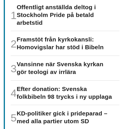
Offentligt anställda deltog i
Stockholm Pride på betald
arbetstid
Framstöt från kyrkokansli:
Homo­vigslar har stöd i Bibeln
Vansinne när Svenska kyrkan
gör teologi av irrlära
Efter donation: Svenska
folkbibeln 98 trycks i ny upplaga
KD-politiker gick i prideparad –
med alla partier utom SD