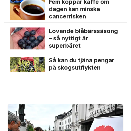
Fem koppar kaffe om
dagen kan minska
cancer­risken
Lovande blåbärssäsong
– så nyttigt är
superbäret
Så kan du tjäna pengar
på skogs­utflykten