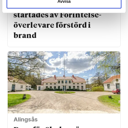
Avvisa
Judisk restaurang som
startades av Förintelse­
överlevare förstörd i
brand
Alingsås