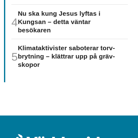
Nu ska kung Jesus lyftas i
Kungsan – detta väntar
besökaren
Klimat­aktivister saboterar torv­
brytning – klättrar upp på gräv­
skopor