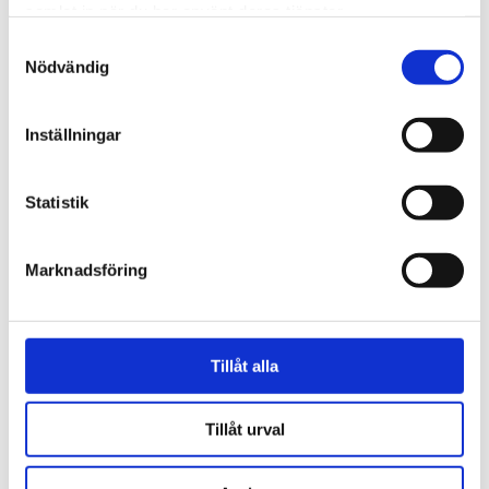
samlat in när du har använt deras tjänster.
Samtyckesval
Vittnesbörd
Nödvändig
Ateisten Henrik fångades
Inställningar
av den korsfäste Jesus
Statistik
Marknadsföring
Tillåt alla
Tillåt urval
Kanada