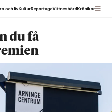
ro och liv
Kultur
Reportage
Vittnesbörd
Krönikor
n du få
premien