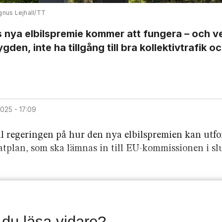
nus Lejhall/TT
ns nya elbilspremie kommer att fungera – och 
den, inte ha tillgång till bra kollektivtrafik oc
 2025 - 17:09
ill regeringen på hur den nya elbils­premien kan utf
matplan, som ska lämnas in till EU-kommissionen i sl
l du läsa vidare?