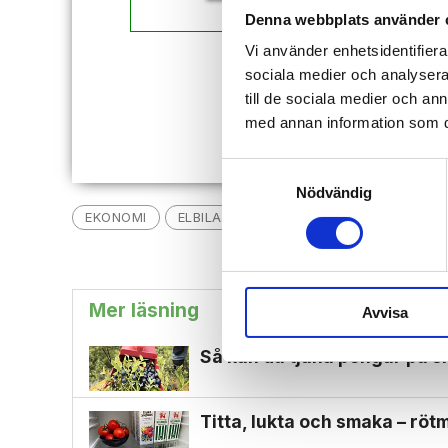
Denna webbplats använder 
Vi använder enhetsidentifierar
Redan
sociala medier och analysera 
till de sociala medier och a
med annan information som du 
Samtyckesval
Nödvändig
EKONOMI
ELBILAR
VARDAG
Mer läsning
Avvisa
Så kan du tjäna pengar på s
Titta, lukta och smaka – r