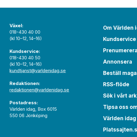
Växel:
Om Världen 
018-430 40 00
(kl 10–12, 14–16)
Kundservice
Prenumerer
Kundservice:
018-430 40 50
Annonsera
(kl 10–12, 14–16)
kundtjanst@varldenidag.se
Beställ maga
Redaktionen:
RSS-flöde
redaktionen@varldenidag.se
Sök i vårt ark
Postadress:
Tipsa oss o
Världen idag, Box 6015
550 06 Jönköping
Världen idag
Platssajten.