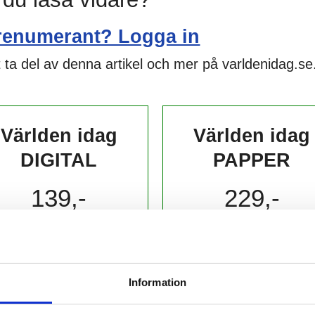
renumerant? Logga in
 ta del av denna artikel och mer på varldenidag.se
Världen idag
Världen idag
DIGITAL
PAPPER
139,-
229,-
kr/månad ​​​​​​
kr/månad ​​​​​​
KÖP
KÖP
Information