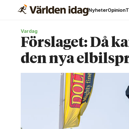
Nyheter
Opinion
T
Vardag
Förslaget: Då ka
den nya elbils­