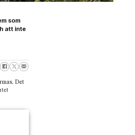
vem som
h att inte
ormas. Det
utet