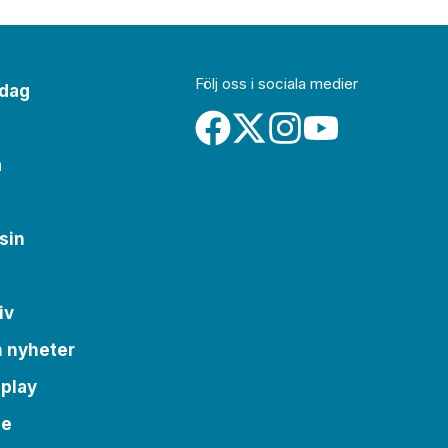
Följ oss i sociala medier
idag
a
sin
iv
m nyheter
 play
se