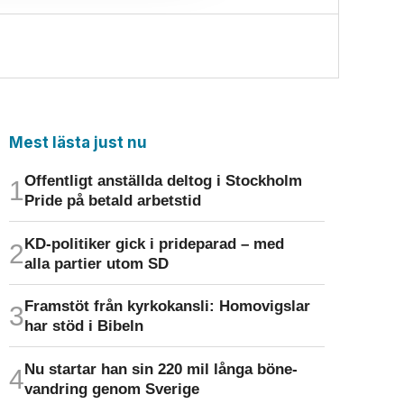
Mest lästa just nu
Offentligt anställda deltog i Stockholm
Pride på betald arbetstid
KD-politiker gick i prideparad – med
alla partier utom SD
Framstöt från kyrkokansli: Homo­vigslar
har stöd i Bibeln
Nu startar han sin 220 mil långa böne­
vandring genom Sverige