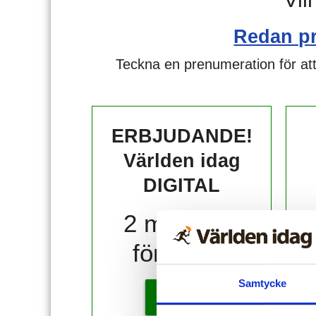
Redan p
Teckna en prenumeration för att
ERBJUDANDE!
Världen idag
DIGITAL
2 månader
för 10 kr!
Samtycke
KÖP