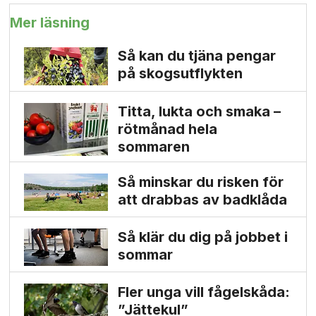
Mer läsning
Så kan du tjäna pengar
på skogs­utflykten
Titta, lukta och smaka –
rötmånad hela
sommaren
Så minskar du risken för
att drabbas av badklåda
Så klär du dig på jobbet i
sommar
Fler unga vill fågelskåda:
”Jättekul”