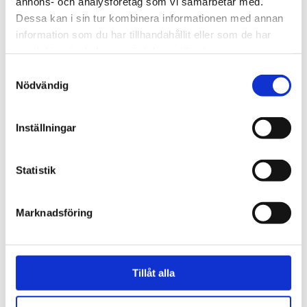
annons- och analysföretag som vi samarbetar med.
stödbrev till terrorister
Dessa kan i sin tur kombinera informationen med annan
information som du har tillhandahållit eller som de har
samlat in när du har använt deras tjänster.
Samtyckesval
Nödvändig
Inställningar
Statistik
Förtalslagen
Marknadsföring
Rättegång mot Alfvén
närmar sig – nu kräver
Tillåt alla
tusentals ändrad