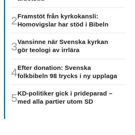
Framstöt från kyrkokansli:
Homo­vigslar har stöd i Bibeln
Vansinne när Svenska kyrkan
gör teologi av irrlära
Efter donation: Svenska
folkbibeln 98 trycks i ny upplaga
KD-politiker gick i prideparad –
med alla partier utom SD