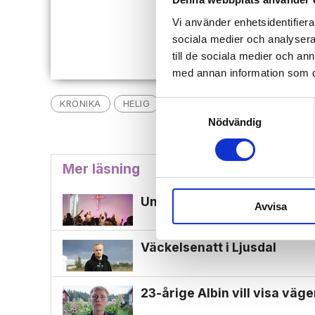
Redan 
Vi använder enhetsidentifierar
sociala medier och analysera 
till de sociala medier och a
med annan information som du 
KRÖNIKA
HELIG
UNGKRÖNIKA
UNG KRISTE
Samtyckesval
Nödvändig
Mer läsning
Unga vuxna samlas till konfe
Avvisa
Väckelsenatt i Ljusdal
23-årige Albin vill visa väg