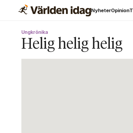
Nyheter
Opinion
T
Ungkrönika
Helig helig helig