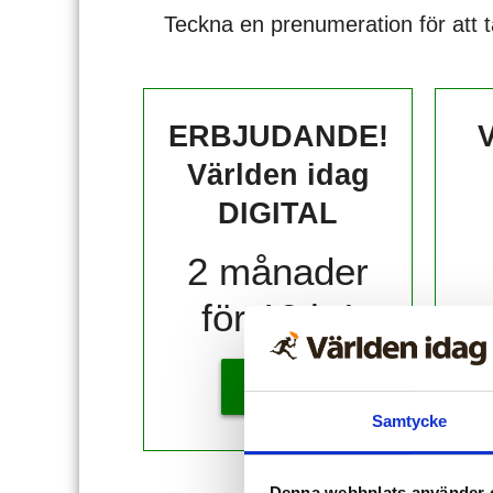
Teckna en prenumeration för att t
ERBJUDANDE!
V
Världen idag
DIGITAL
2 månader
för 10 kr!
KÖP
Samtycke
Denna webbplats använder 