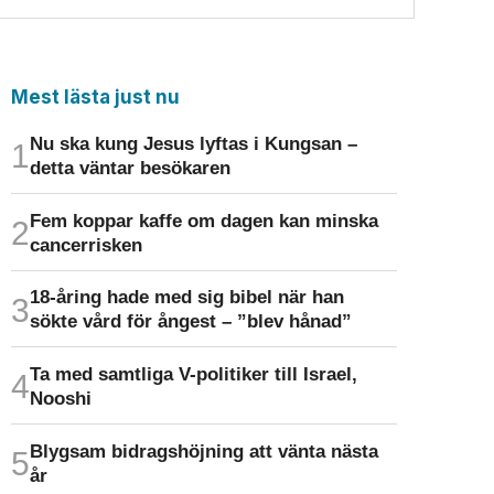
Mest lästa just nu
Nu ska kung Jesus lyftas i Kungsan –
detta väntar besökaren
Fem koppar kaffe om dagen kan minska
cancer­risken
18-åring hade med sig bibel när han
sökte vård för ångest – ”blev hånad”
Ta med samtliga V-politiker till Israel,
Nooshi
Blygsam bidrags­höjning att vänta nästa
år