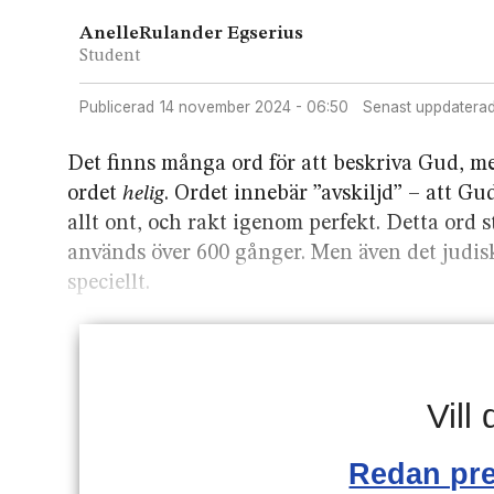
Anelle
Rulander Egserius
Student
Publicerad
14 november 2024 - 06:50
Senast uppdatera
Det finns många ord för att beskriva Gud, men
ordet
helig
. Ordet innebär ”avskiljd” – att Gud
allt ont, och rakt igenom perfekt. Detta ord 
används över 600 gånger. Men även det judisk
speciellt.
Vill
Redan pr