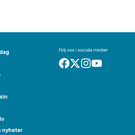
Följ oss i sociala medier
idag
a
sin
iv
m nyheter