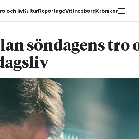
ro och liv
Kultur
Reportage
Vittnesbörd
Krönikor
lan söndagens tro 
agsliv