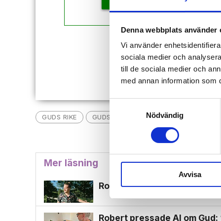
Denna webbplats använder 
Vi använder enhetsidentifierar
Redan
sociala medier och analysera 
till de sociala medier och a
med annan information som du 
Samtyckesval
Nödvändig
GUDS RIKE
GUDSRIKET HÄR OCH NU - SERIE
T
Mer läsning
Avvisa
Rockprofil: ”Lyssna på Gud i 
Robert pressade Al om Gud: 