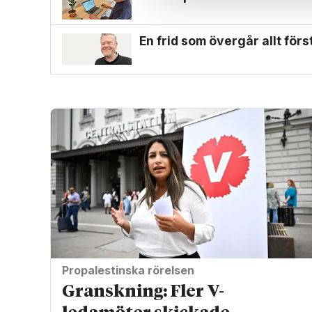
En frid som övergår allt för
Propalestinska rörelsen
Granskning: Fler V-