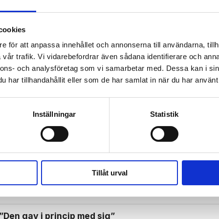
cookies
e för att anpassa innehållet och annonserna till användarna, tillh
 prenumerant? Logga in
vår trafik. Vi vidarebefordrar även sådana identifierare och anna
Mina Sidor
nnons- och analysföretag som vi samarbetar med. Dessa kan i sin
har tillhandahållit eller som de har samlat in när du har använt 
Inställningar
Statistik
RO OCH LIV-SERIE
TRO OCH LIV
Tillåt urval
stället för att göra saker av tradition”
”Den gav i princip med sig”