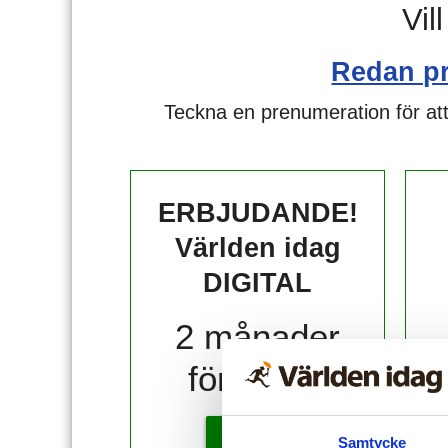
Vil
Redan p
Teckna en prenumeration för att
ERBJUDANDE!
Världen idag
DIGITAL
2 månader
för 10 kr!
KÖP
Samtycke