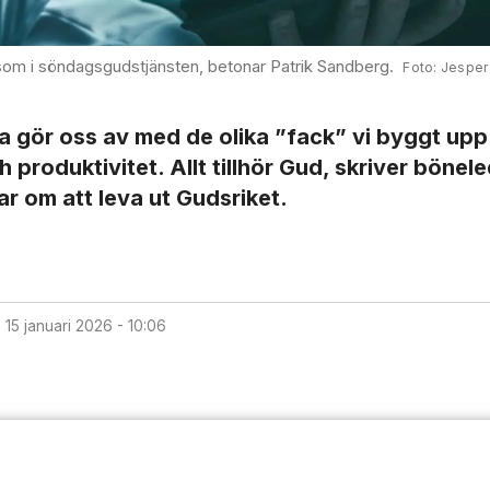
tet som i söndagsgudstjänsten, betonar Patrik Sandberg.
Jesper
na gör oss av med de olika ”fack” vi byggt upp
 produktivitet. Allt tillhör Gud, skriver böne­l
ar om att leva ut Gudsriket.
d
15 januari 2026 - 10:06