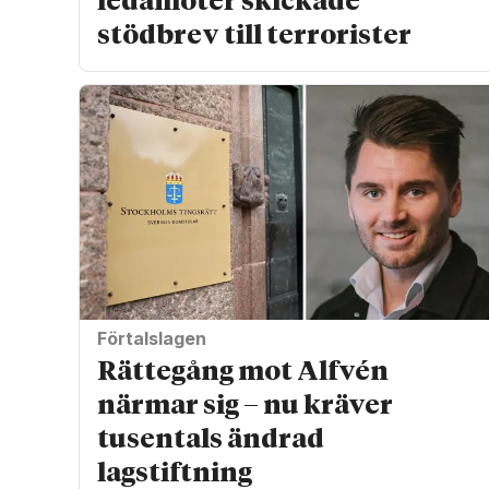
ledamöter skickade
stödbrev till terrorister
Förtalslagen
Rättegång mot Alfvén
närmar sig – nu kräver
tusentals ändrad
lagstiftning