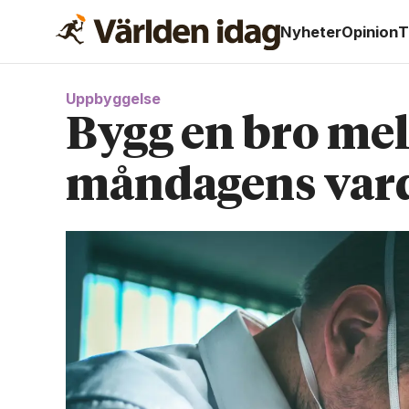
Nyheter
Opinion
T
Uppbyggelse
Bygg en bro mel
måndagens vard