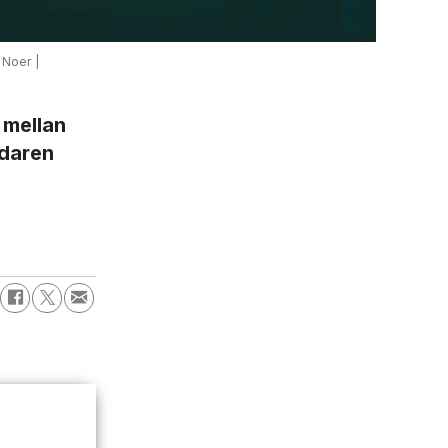
 Noer |
 mellan
edaren