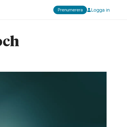
Logga in
Prenumerera
och