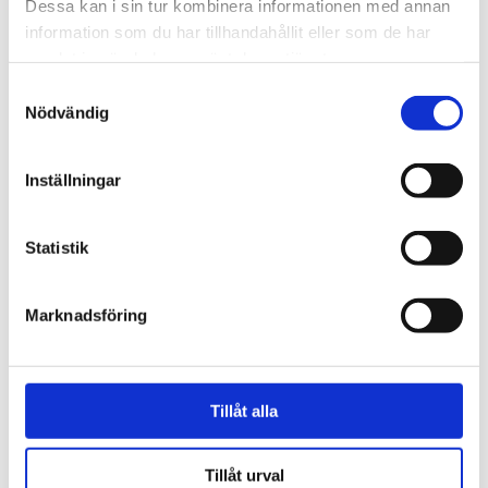
Dessa kan i sin tur kombinera informationen med annan
information som du har tillhandahållit eller som de har
samlat in när du har använt deras tjänster.
Samtyckesval
Nödvändig
Inställningar
Natur
Statistik
Lovande blåbärssäsong –
så nyttigt är superbäret
Marknadsföring
Tillåt alla
Tillåt urval