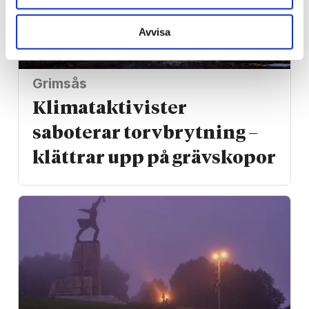
Avvisa
Grimsås
Klimat­aktivister
saboterar torv­brytning –
klättrar upp på gräv­skopor