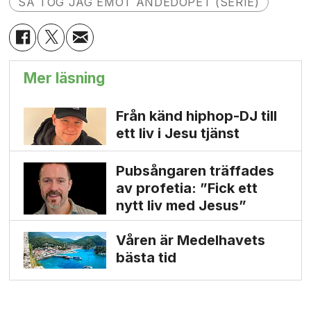
SÅ TOG JAG EMOT ANDEDOPET (SERIE)
Mer läsning
Från känd hiphop-DJ till
ett liv i Jesu tjänst
Pubsångaren träffades
av profetia: ”Fick ett
nytt liv med Jesus”
Våren är Medelhavets
bästa tid