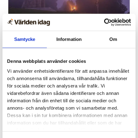
Kultur
Samtycke
Information
Om
Kommer Rysslands
interna spänningar leda
Denna webbplats använder cookies
till splittring?
Vi använder enhetsidentifierare för att anpassa innehållet
och annonserna till användarna, tillhandahålla funktioner
för sociala medier och analysera vår trafik. Vi
vidarebefordrar även sådana identifierare och annan
information från din enhet till de sociala medier och
annons- och analysföretag som vi samarbetar med.
Dessa kan i sin tur kombinera informationen med annan
information som du har tillhandahållit eller som de har
samlat in när du har använt deras tjänster.