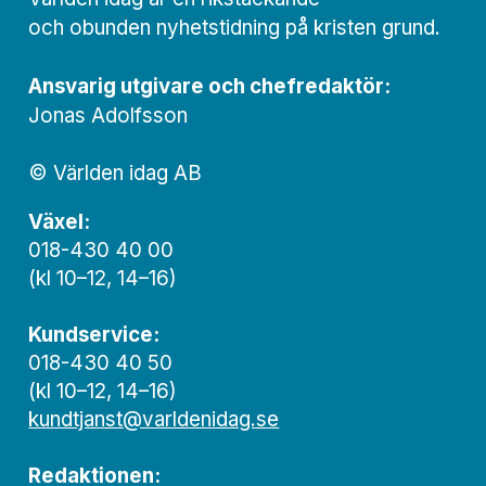
och obunden nyhets­­­tidning på kristen grund.
Ansvarig utgivare och chef­redaktör:
Jonas Adolfsson
© Världen idag AB
Växel:
018-430 40 00
(kl 10–12, 14–16)
Kundservice:
018-430 40 50
(kl 10–12, 14–16)
kundtjanst@varldenidag.se
Redaktionen: