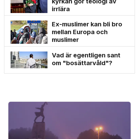
kyrkan gör teologi av
irrlära
Ex-muslimer kan bli bro
mellan Europa och
muslimer
Vad är egentligen sant
om "bosättarvåld"?