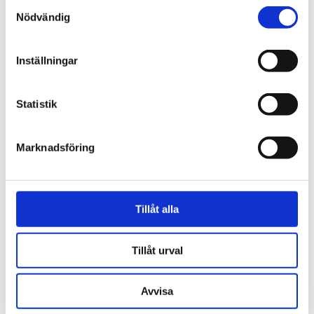
Samtyckesval
Nödvändig
Propalestinska rörelsen
Inställningar
Granskning: Fler V-
ledamöter skickade
Statistik
stödbrev till terrorister
Marknadsföring
Tillåt alla
Tillåt urval
Avvisa