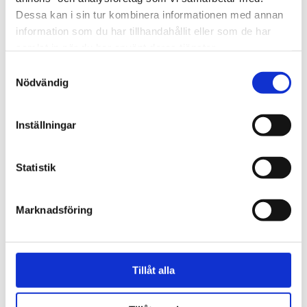
Dessa kan i sin tur kombinera informationen med annan
information som du har tillhandahållit eller som de har
samlat in när du har använt deras tjänster.
Samtyckesval
Nödvändig
Stockholm
Inställningar
Tusentals människor
Statistik
samlades i Kungsträdgården
för att ära Jesus
Marknadsföring
Tillåt alla