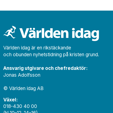
Världen idag är en rikstäckande
och obunden nyhets­­­tidning på kristen grund.
Ansvarig utgivare och chef­redaktör:
Jonas Adolfsson
© Världen idag AB
Växel:
018-430 40 00
(kl 10–12, 14–16)