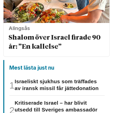
Alingsås
Shalom över Israel firade 90
år: ”En kallelse”
Mest lästa just nu
Israeliskt sjukhus som träffades
av iransk missil får jätte­donation
Kritiserade Israel – har blivit
utsedd till Sveriges ambassadör