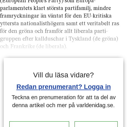
(European People’s Party) som Europa­­
parlamentets klart största partifamilj, mindre
fram­ryckningar än väntat för den EU-kritiska
yttersta nationalist­högern samt ett veritabelt ras
för den gröna och framför allt liberala parti­
gruppen efter kallduschar i Tyskland (de gröna)
och Frankrike (de liberala).
Vill du läsa vidare?
Redan prenumerant? Logga in
Teckna en prenumeration för att ta del av
denna artikel och mer på varldenidag.se.