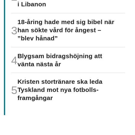
i Libanon
18-åring hade med sig bibel när
han sökte vård för ångest –
”blev hånad”
Blygsam bidrags­höjning att
vänta nästa år
Kristen stortränare ska leda
Tyskland mot nya fotbolls­­
framgångar