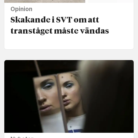
Opinion
Skakande i SVT om att
tranståget måste vändas