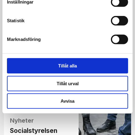
Inställningar
kunskap om transvårdens
effekter
Statistik
Marknadsföring
Nyheter
Göteborgs-läkare
Tillåt alla
larmar om privat
transvård till
Tillåt urval
svenskar
Avvisa
Nyheter
Socialstyrelsen