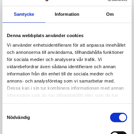
Transvårdscirkusen tema i
Samtycke
Information
Om
satirprogrammet i SVT
Denna webbplats använder cookies
Vi använder enhetsidentifierare för att anpassa innehållet
och annonserna till användarna, tillhandahålla funktioner
för sociala medier och analysera vår trafik. Vi
vidarebefordrar även sådana identifierare och annan
information från din enhet till de sociala medier och
annons- och analysföretag som vi samarbetar med.
Dessa kan i sin tur kombinera informationen med annan
information som du har tillhandahållit eller som de har
samlat in när du har använt deras tjänster.
Samtyckesval
Nödvändig
Nyheter
Statlig rapport: Bristfällig