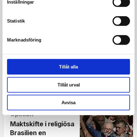
Inställningar
Lula skyllde Putins krig på
Ukraina, EU och USA
Statistik
Marknadsföring
Opinion
Att vinna val handlar
Tillåt alla
om både politik och
statsmannaskap
Tillåt urval
Avvisa
Opinion
Maktskifte i religiösa
Brasilien en