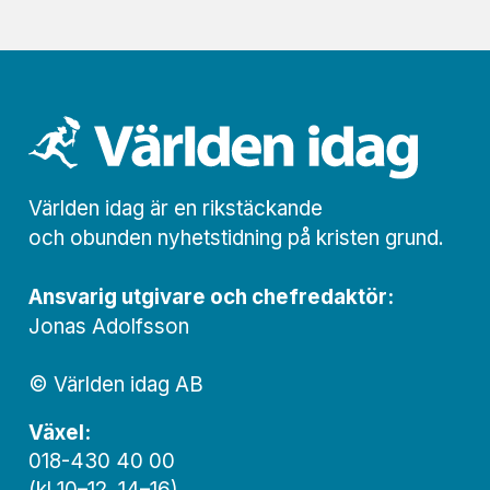
Världen idag är en rikstäckande
och obunden nyhets­­­tidning på kristen grund.
Ansvarig utgivare och chef­redaktör:
Jonas Adolfsson
© Världen idag AB
Växel:
018-430 40 00
(kl 10–12, 14–16)