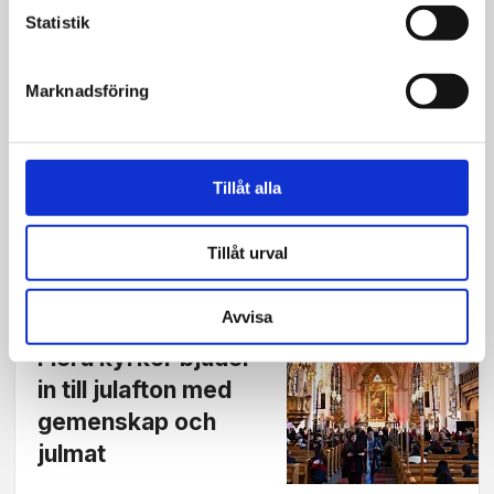
Statistik
Huskvarna
New Wine rustade
Marknadsföring
kristna ledare för
stormiga tider –
manar till guds­
Tillåt alla
fruktan
Tillåt urval
Avvisa
Julfirande
Flera kyrkor bjuder
in till julafton med
gemenskap och
julmat