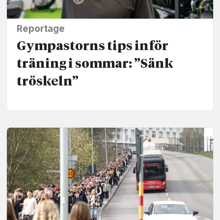
Reportage
Gympastorns tips inför
träning i sommar: ”Sänk
tröskeln”