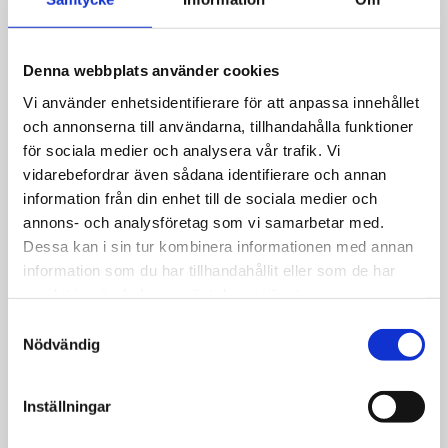
Huskvarna
Denna webbplats använder cookies
Hon sprang tio mil –
Vi använder enhetsidentifierare för att anpassa innehållet
på kyrkans löpband
och annonserna till användarna, tillhandahålla funktioner
för sociala medier och analysera vår trafik. Vi
vidarebefordrar även sådana identifierare och annan
information från din enhet till de sociala medier och
annons- och analysföretag som vi samarbetar med.
Dessa kan i sin tur kombinera informationen med annan
Huskvarna
information som du har tillhandahållit eller som de har
Kyrkor samarbetade
samlat in när du har använt deras tjänster.
för att hindra gäng­
Samtyckesval
rekrytering: ”Gjorde
Nödvändig
skillnad”
Inställningar