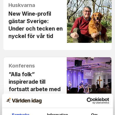
Huskvarna
New Wine-profil
gästar Sverige:
Under och tecken en
nyckel för vår tid
Konferens
”Alla folk”
inspirerade till
fortsatt arbete med
missions­
befallningen
Samtycke
Information
Om