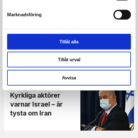
Marknadsföring
Nyheter
Kyrkligt utspel mot
Tillåt alla
koranbränning
väcker frågor
Tillåt urval
Avvisa
Nyheter
Kyrkliga aktörer
varnar Israel – är
tysta om Iran