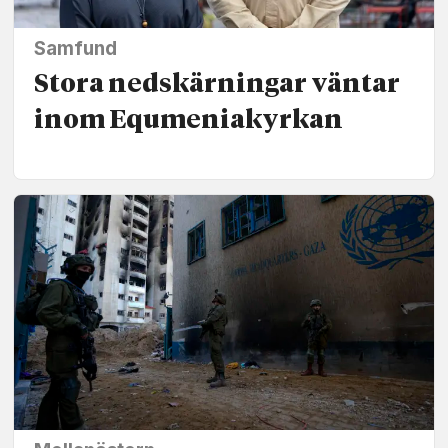
Samfund
Stora ned­skärningar väntar
inom Equmenia­kyrkan