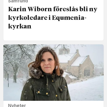
Samfund
Karin Wiborn föreslås bli ny
kyrko­ledare i Equmenia­
kyrkan
Nyheter