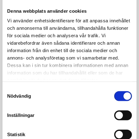
avstånd från antisemitism
Denna webbplats använder cookies
Vi använder enhetsidentifierare för att anpassa innehållet
och annonserna till användarna, tillhandahålla funktioner
för sociala medier och analysera vår trafik. Vi
vidarebefordrar även sådana identifierare och annan
Nyheter
information från din enhet till de sociala medier och
Kulturminister ville
annons- och analysföretag som vi samarbetar med.
ha kyrkornas syn på
Dessa kan i sin tur kombinera informationen med annan
publikrestriktioner
information som du har tillhandahållit eller som de har
samlat in när du har använt deras tjänster.
Samtyckesval
Nödvändig
Nyheter
Equmeniakyrkan har
Inställningar
valt kyrkoledare
Statistik