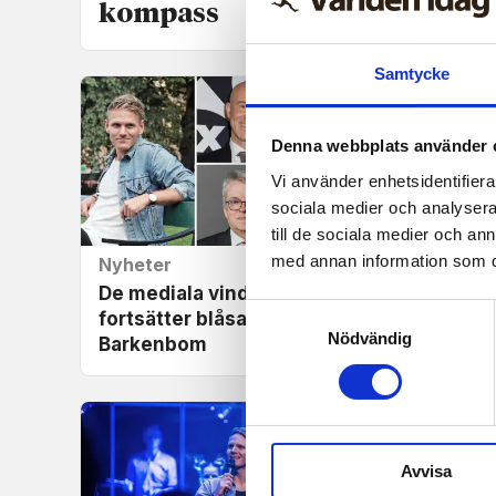
kompass
Samtycke
Denna webbplats använder 
Vi använder enhetsidentifierar
sociala medier och analysera 
till de sociala medier och a
med annan information som du 
Nyheter
Nyhet
De mediala vindarna
Josef
Samtyckesval
fortsätter blåsa hårt kring
uppsag
Nödvändig
Barkenbom
tingsr
Avvisa