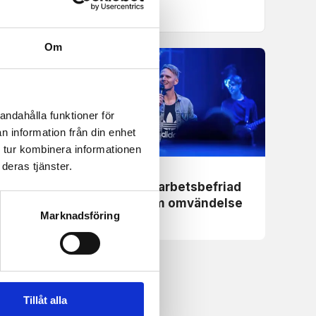
backat upp mig
Om
andahålla funktioner för
n information från din enhet
 tur kombinera informationen
deras tjänster.
Nyheter
luten
Pingstpastor arbetsbefriad
efter video om omvändelse
Marknadsföring
Tillåt alla