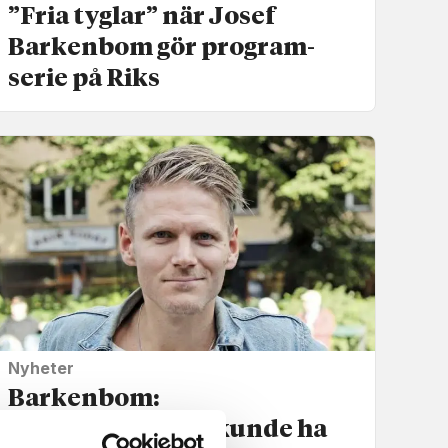
”Fria tyglar” när Josef
Barkenbom gör program­
serie på Riks
Nyheter
Barkenbom:
Pingstledningen kunde ha