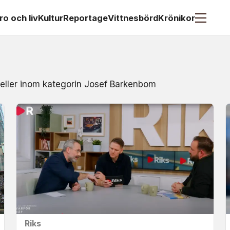
ro och liv
Kultur
Reportage
Vittnesbörd
Krönikor
t eller inom kategorin Josef Barkenbom
Riks