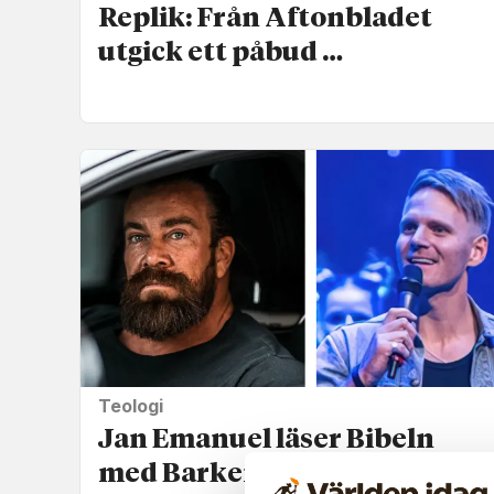
Replik: Från Aftonbladet
utgick ett påbud …
Teologi
Jan Emanuel läser Bibeln
med Barkenbom: Jesus är en