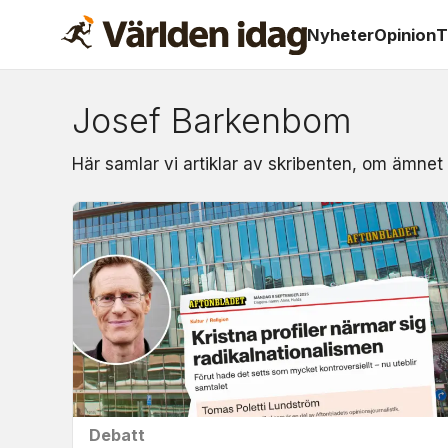
Nyheter
Opinion
T
Josef Barkenbom
Om:
Här samlar vi artiklar av skribenten, om ämne
josef
barkenbom
Debatt