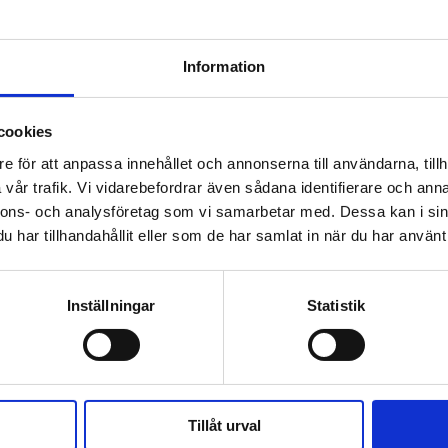
”ändå nöjd”
Information
cookies
e för att anpassa innehållet och annonserna till användarna, tillh
vår trafik. Vi vidarebefordrar även sådana identifierare och anna
nnons- och analysföretag som vi samarbetar med. Dessa kan i sin
har tillhandahållit eller som de har samlat in när du har använt 
er
Nyheter
 Barkenbom nu
Josef Barkenbom utes
d – går vidare till
ur pastorsnätverk:
Inställningar
Statistik
ätten
”Jättetråkigt”
Tillåt urval