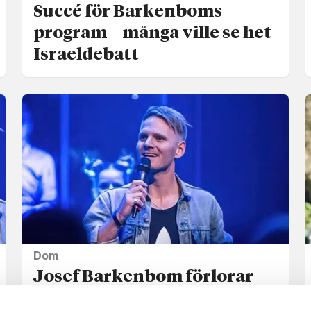
Succé för Barkenboms
program – många ville se het
Israel­debatt
Dom
Josef Barkenbom förlorar
tvist med Solna Pingst –