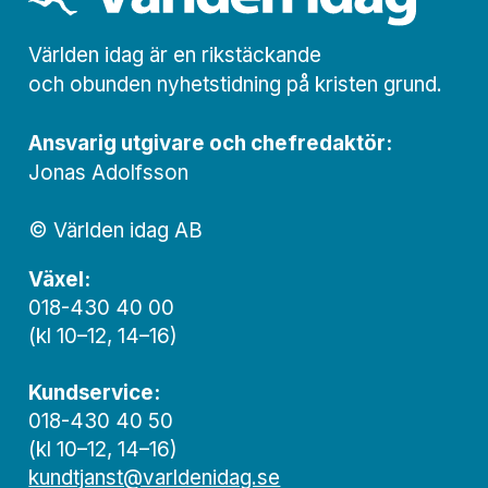
Världen idag är en rikstäckande
och obunden nyhets­­­tidning på kristen grund.
Ansvarig utgivare och chef­redaktör:
Jonas Adolfsson
© Världen idag AB
Växel:
018-430 40 00
(kl 10–12, 14–16)
Kundservice:
018-430 40 50
(kl 10–12, 14–16)
kundtjanst@varldenidag.se