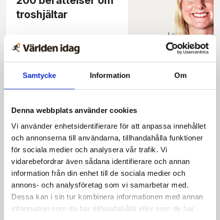
200 berättelser om
troshjältar
Samtycke
Information
Om
Familjeliv
Bok visar hur Gud
önskade oss innan vi
Denna webbplats använder cookies
blev till
Vi använder enhetsidentifierare för att anpassa innehållet
och annonserna till användarna, tillhandahålla funktioner
för sociala medier och analysera vår trafik. Vi
vidarebefordrar även sådana identifierare och annan
information från din enhet till de sociala medier och
Familjeliv
annons- och analysföretag som vi samarbetar med.
Dessa kan i sin tur kombinera informationen med annan
Spännande
information som du har tillhandahållit eller som de har
tonårsroman som
samlat in när du har använt deras tjänster.