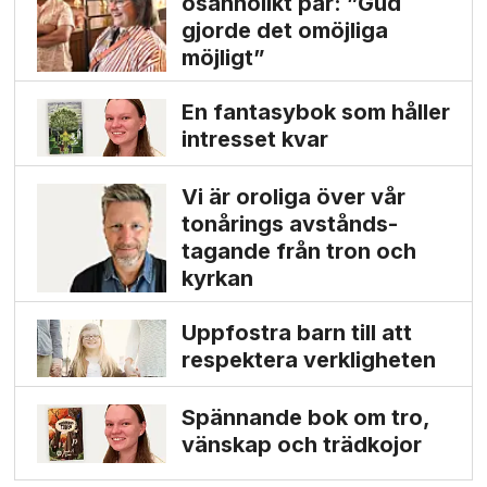
osannolikt par: ”Gud
gjorde det omöjliga
möjligt”
En fantasybok som håller
intresset kvar
Vi är oroliga över vår
tonårings avstånds­
tagande från tron och
kyrkan
Uppfostra barn till att
respektera verkligheten
Spännande bok om tro,
vänskap och trädkojor