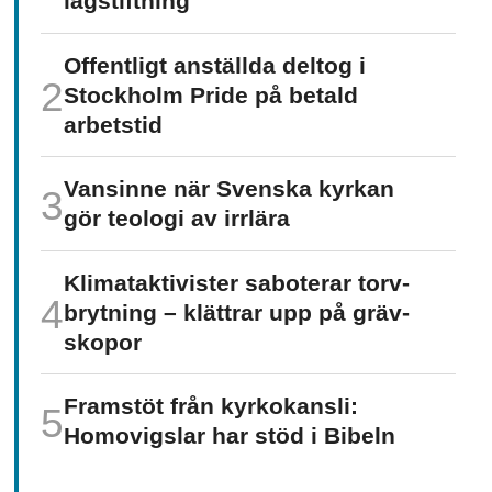
lagstiftning
Offentligt anställda deltog i
Stockholm Pride på betald
arbetstid
Vansinne när Svenska kyrkan
gör teologi av irrlära
Klimat­aktivister saboterar torv­
brytning – klättrar upp på gräv­
skopor
Framstöt från kyrkokansli:
Homo­vigslar har stöd i Bibeln