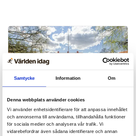
Samtycke
Information
Om
Alingsås
Denna webbplats använder cookies
Dags för Shalom över
Vi använder enhetsidentifierare för att anpassa innehållet
och annonserna till användarna, tillhandahålla funktioner
Israels sommarkonferens
för sociala medier och analysera vår trafik. Vi
vidarebefordrar även sådana identifierare och annan