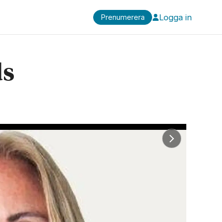
Logga in
Prenumerera
ds