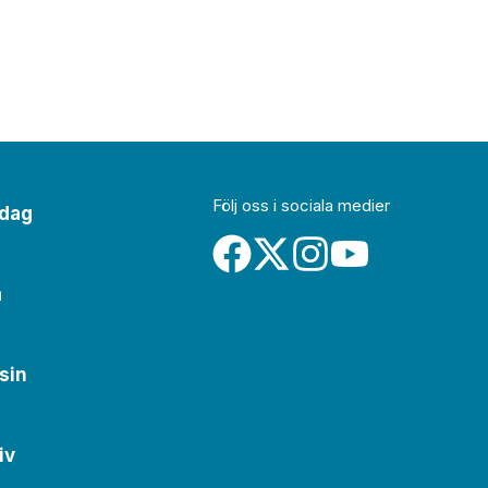
Följ oss i sociala medier
idag
a
sin
iv