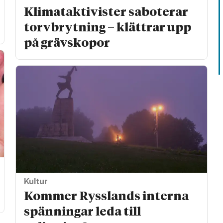
Klimat­aktivister saboterar
torv­brytning – klättrar upp
på gräv­skopor
Kultur
Kommer Rysslands interna
spänningar leda till