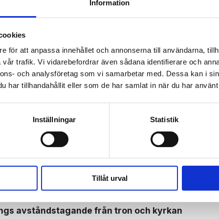
Information
 prenumerant? Logga in
Mina Sidor
cookies
e för att anpassa innehållet och annonserna till användarna, tillh
vår trafik. Vi vidarebefordrar även sådana identifierare och anna
nnons- och analysföretag som vi samarbetar med. Dessa kan i sin
EXANDRAS BOKTIPS
FAMILJELIV
BIBELN
har tillhandahållit eller som de har samlat in när du har använt 
Inställningar
Statistik
olikt par: ”Gud gjorde det omöjliga möjligt”
tresset kvar
Tillåt urval
rings avstånds­tagande från tron och kyrkan