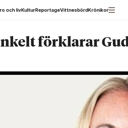
ro och liv
Kultur
Reportage
Vittnesbörd
Krönikor
nkelt förklarar Gu