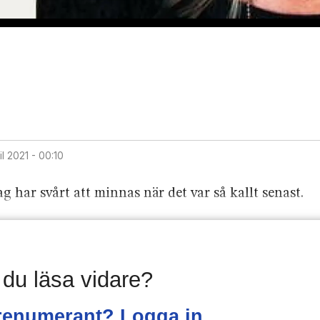
ril 2021 - 00:10
Jag har svårt att minnas när det var så kallt senast.
l du läsa vidare?
renumerant? Logga in