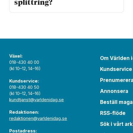
splittring?
Växel:
Om Världen 
018-430 40 00
(kl 10–12, 14–16)
Kundservice
Prenumerer
Kundservice:
018-430 40 50
Annonsera
(kl 10–12, 14–16)
kundtjanst@varldenidag.se
Beställ maga
Redaktionen:
RSS-flöde
redaktionen@varldenidag.se
Sök i vårt ark
Postadress: