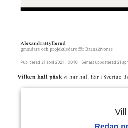
Alexandra
Hyllerud
grundare och projektledare för Barnskivor.se
Publicerad
21 april 2021 - 00:10
Senast uppdaterad
21 ap
Vilken kall påsk
vi har haft här i Sverige! 
Vil
Redan p