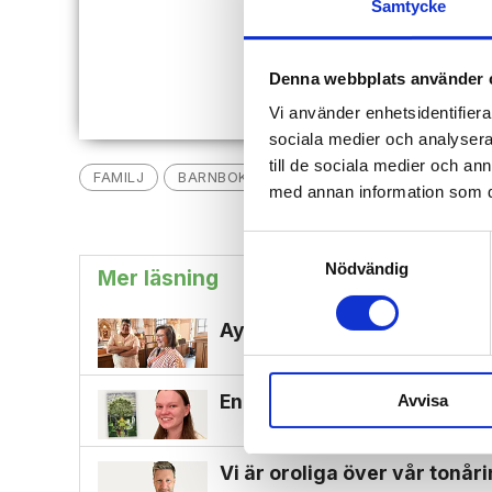
Samtycke
Redan
Denna webbplats använder 
Vi använder enhetsidentifierar
sociala medier och analysera 
till de sociala medier och a
FAMILJ
BARNBOK
BARNBIBEL
BARN
AL
med annan information som du 
Samtyckesval
Nödvändig
Mer läsning
Ayoubs ser sig som ett osann
En fantasybok som håller in
Avvisa
Vi är oroliga över vår tonå