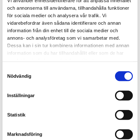
Vi använder enhetsidentifierare för att anpassa innehållet
och annonserna till användarna, tillhandahålla funktioner
för sociala medier och analysera vår trafik. Vi
Afrika
vidarebefordrar även sådana identifierare och annan
Nigeriansk kvinna ville
information från din enhet till de sociala medier och
annons- och analysföretag som vi samarbetar med.
slå världs­rekord – läste
Dessa kan i sin tur kombinera informationen med annan
Bibeln i 144 timmar
information som du har tillhandahållit eller som de har
samlat in när du har använt deras tjänster.
Samtyckesval
Nödvändig
Inställningar
Statistik
Marknadsföring