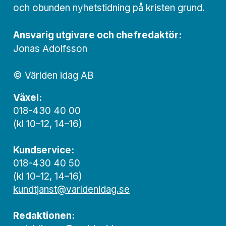
och obunden nyhets­­­tidning på kristen grund.
Ansvarig utgivare och chef­redaktör:
Jonas Adolfsson
© Världen idag AB
Växel:
018-430 40 00
(kl 10–12, 14–16)
Kundservice:
018-430 40 50
(kl 10–12, 14–16)
kundtjanst@varldenidag.se
Redaktionen: