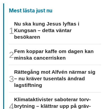
Mest lästa just nu
Nu ska kung Jesus lyftas i
Kungsan – detta väntar
besökaren
Fem koppar kaffe om dagen kan
minska cancer­risken
Rättegång mot Alfvén närmar sig
– nu kräver tusentals ändrad
lagstiftning
Klimat­aktivister saboterar torv­
brytning – klättrar upp på gräv­