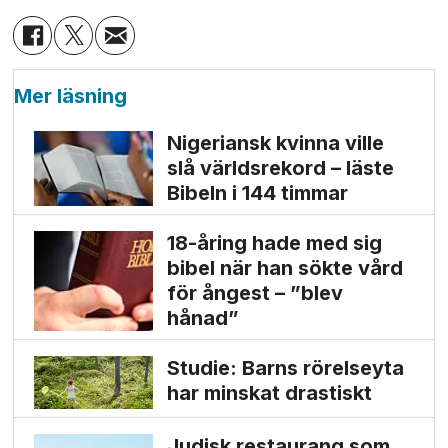
Mer läsning
Nigeriansk kvinna ville
slå världs­rekord – läste
Bibeln i 144 timmar
18-åring hade med sig
bibel när han sökte vård
för ångest – ”blev
hånad”
Studie: Barns rörelseyta
har minskat drastiskt
Judisk restaurang som