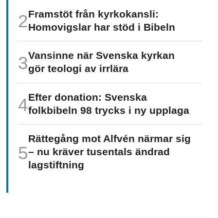
Framstöt från kyrkokansli:
Homo­vigslar har stöd i Bibeln
Vansinne när Svenska kyrkan
gör teologi av irrlära
Efter donation: Svenska
folkbibeln 98 trycks i ny upplaga
Rättegång mot Alfvén närmar sig
– nu kräver tusentals ändrad
lagstiftning