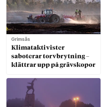
Grimsås
Klimat­aktivister
saboterar torv­brytning –
klättrar upp på gräv­skopor