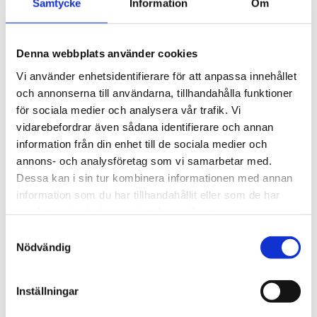
USA-VALET 2024
TOPPNYHET
Samtycke
Information
Om
Denna webbplats använder cookies
Mer läsning
Vi använder enhetsidentifierare för att anpassa innehållet
och annonserna till användarna, tillhandahålla funktioner
för sociala medier och analysera vår trafik. Vi
Uppgifter: Tusentals
vidarebefordrar även sådana identifierare och annan
migranter kvar i Ceuta
information från din enhet till de sociala medier och
annons- och analysföretag som vi samarbetar med.
Klimat­aktivister
Dessa kan i sin tur kombinera informationen med annan
saboterar torv­brytning –
information som du har tillhandahållit eller som de har
klättrar upp på gräv­
samlat in när du har använt deras tjänster.
skopor
Samtyckesval
Nödvändig
Granskning: Fler V-
ledamöter skickade
Inställningar
stödbrev till terrorister