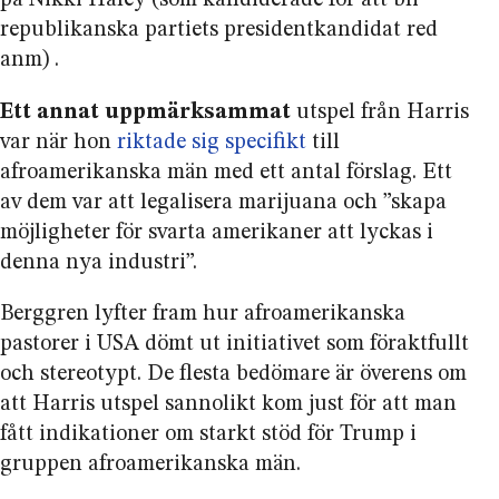
på Nikki Haley (som kandiderade för att bli
republikanska partiets presidentkandidat red
anm) .
Ett annat uppmärksammat
utspel från Harris
var när hon
riktade sig specifikt
till
afroamerikanska män med ett antal förslag. Ett
av dem var att legalisera marijuana och ”skapa
möjligheter för svarta amerikaner att lyckas i
denna nya industri”.
Berggren lyfter fram
hur afroamerikanska
pastorer i USA dömt ut initiativet som föraktfullt
och stereotypt. De flesta bedömare är överens om
att Harris utspel sannolikt kom just för att man
fått indikationer om starkt stöd för Trump i
gruppen afroamerikanska män.