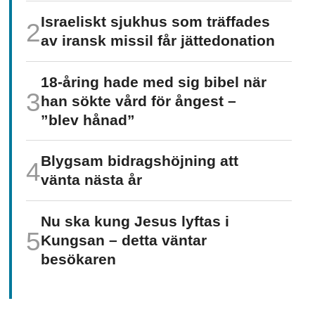
Israeliskt sjukhus som träffades
av iransk missil får jätte­donation
18-åring hade med sig bibel när
han sökte vård för ångest –
”blev hånad”
Blygsam bidrags­höjning att
vänta nästa år
Nu ska kung Jesus lyftas i
Kungsan – detta väntar
besökaren