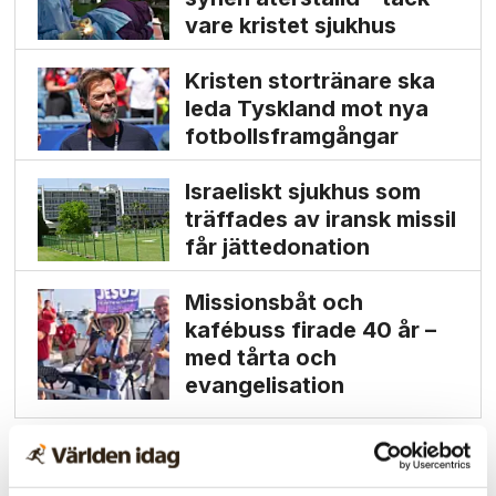
vare kristet sjukhus
Kristen stortränare ska
leda Tyskland mot nya
fotbolls­­framgångar
Israeliskt sjukhus som
träffades av iransk missil
får jätte­donation
Missionsbåt och
kafébuss firade 40 år –
med tårta och
evangelisation