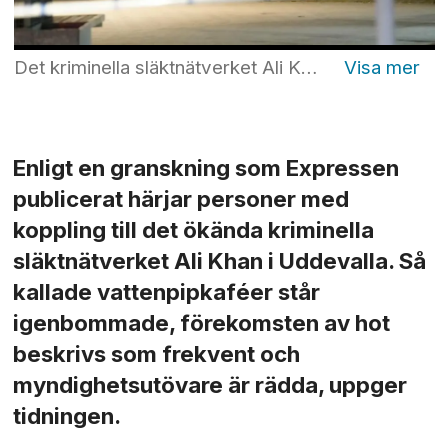
Det kriminella släktnätverket Ali Khan etablerade sig i Sverige redan under 1980-talet och härjar mestadels i Göteborgs-området. Foto: Björn Larsson Rosvall/TT
Enligt en granskning som Expressen
publicerat härjar personer med
koppling till det ökända kriminella
släktnätverket Ali Khan i Uddevalla. Så
kallade vattenpipkaféer står
igenbommade, förekomsten av hot
beskrivs som frekvent och
myndighetsutövare är rädda, uppger
tidningen.