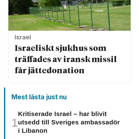
Israel
Israeliskt sjukhus som
träffades av iransk missil
får jätte­donation
Mest lästa just nu
Kritiserade Israel – har blivit
utsedd till Sveriges ambassadör
i Libanon