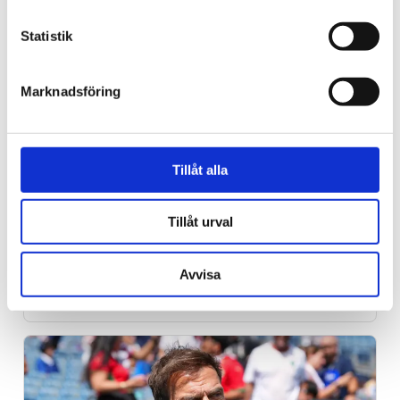
Statistik
Marknadsföring
Tillåt alla
Trinidad och Tobago
Tusentals i Karibien fick
Tillåt urval
synen återställd – tack
Avvisa
vare kristet sjukhus