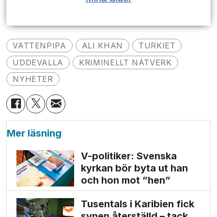
VATTENPIPA
ALI KHAN
TURKIET
UDDEVALLA
KRIMINELLT NÄTVERK
NYHETER
Mer läsning
V-politiker: Svenska
kyrkan bör byta ut han
och hon mot ”hen”
Tusentals i Karibien fick
synen återställd – tack