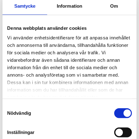
Samtycke
Information
Om
Denna webbplats använder cookies
Vi använder enhetsidentifierare för att anpassa innehållet
och annonserna till användarna, tillhandahålla funktioner
för sociala medier och analysera vår trafik. Vi
vidarebefordrar även sådana identifierare och annan
information från din enhet till de sociala medier och
annons- och analysföretag som vi samarbetar med.
Kyrkomötet
Dessa kan i sin tur kombinera informationen med annan
information som du har tillhandahållit eller som de har
V-politiker: Svenska
samlat in när du har använt deras tjänster.
kyrkan bör byta ut han och
Samtyckesval
Nödvändig
hon mot ”hen”
Inställningar