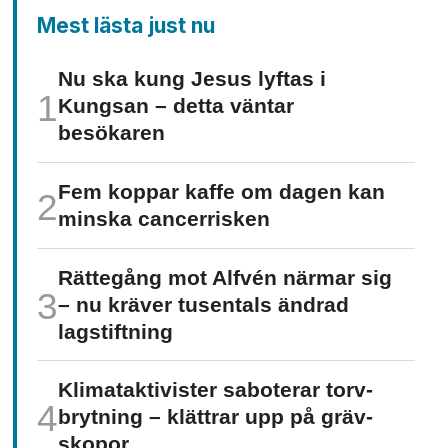
Mest lästa just nu
Nu ska kung Jesus lyftas i
Kungsan – detta väntar
besökaren
Fem koppar kaffe om dagen kan
minska cancer­risken
Rättegång mot Alfvén närmar sig
– nu kräver tusentals ändrad
lagstiftning
Klimat­aktivister saboterar torv­
brytning – klättrar upp på gräv­
skopor