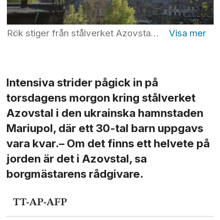
Rök stiger från stålverket Azovstal i Mariupol på onsdagen. I kulvertar och skyddsrum under verket gömmer sig civila och ukrainska soldater. Nedre bilden: Satellitbild från företaget Planet Labs PBC över Azovstal-stålverket i Mariupol, tagen onsdagen 4 maj. Foto: Alexei Alexandrov/AP/TT & Planet Labs PBC/AP/TT
Intensiva strider pågick in på
torsdagens morgon kring stålverket
Azovstal i den ukrainska hamnstaden
Mariupol, där ett 30-tal barn uppgavs
vara kvar.– Om det finns ett helvete på
jorden är det i Azovstal, sa
borgmästarens rådgivare.
TT-AP-AFP