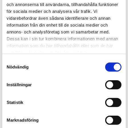
och annonserna till användarna, tillhandahålla funktioner
för sociala medier och analysera vår trafik. Vi
Afrika
vidarebefordrar även sådana identifierare och annan
Nigeriansk kvinna ville
information från din enhet till de sociala medier och
annons- och analysföretag som vi samarbetar med.
slå världs­rekord – läste
Dessa kan i sin tur kombinera informationen med annan
Bibeln i 144 timmar
information som du har tillhandahållit eller som de har
samlat in när du har använt deras tjänster.
Samtyckesval
Nödvändig
Inställningar
Statistik
Marknadsföring
Norge