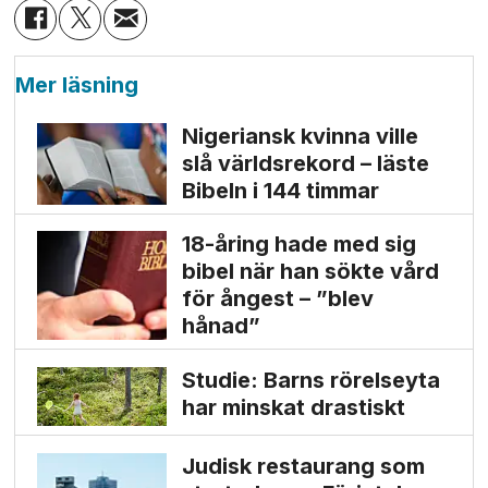
Mer läsning
Nigeriansk kvinna ville
slå världs­rekord – läste
Bibeln i 144 timmar
18-åring hade med sig
bibel när han sökte vård
för ångest – ”blev
hånad”
Studie: Barns rörelseyta
har minskat drastiskt
Judisk restaurang som