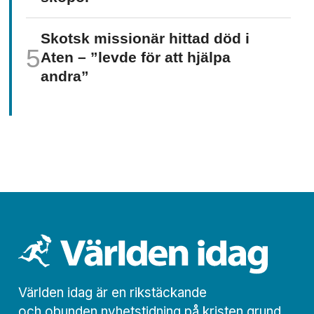
Skotsk missionär hittad död i
Aten – ”levde för att hjälpa
andra”
Världen idag är en rikstäckande
och obunden nyhets­­­tidning på kristen grund.