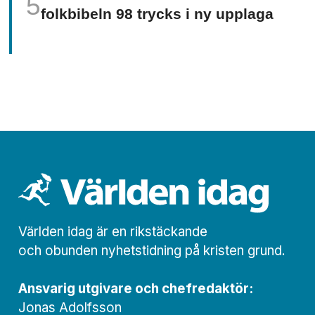
folkbibeln 98 trycks i ny upplaga
Världen idag är en rikstäckande
och obunden nyhets­­­tidning på kristen grund.
Ansvarig utgivare och chef­redaktör:
Jonas Adolfsson