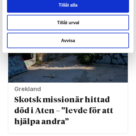
risken
Tillåt alla
Tillåt urval
Avvisa
Grekland
Skotsk missionär hittad
död i Aten – ”levde för att
hjälpa andra”