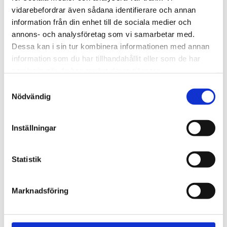
Dags för Shalom över
vidarebefordrar även sådana identifierare och annan
Israels sommarkonferens
information från din enhet till de sociala medier och
annons- och analysföretag som vi samarbetar med.
Dessa kan i sin tur kombinera informationen med annan
information som du har tillhandahållit eller som de har
samlat in när du har använt deras tjänster.
Samtyckesval
Nödvändig
Inställningar
Statistik
Vardag
Fem koppar kaffe om
Marknadsföring
dagen kan minska cancer­