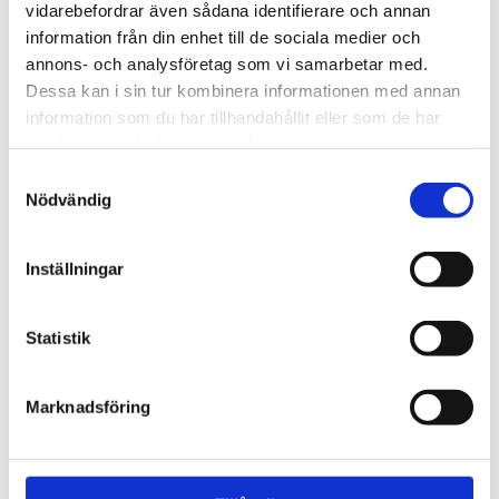
vidarebefordrar även sådana identifierare och annan
information från din enhet till de sociala medier och
annons- och analysföretag som vi samarbetar med.
Dessa kan i sin tur kombinera informationen med annan
information som du har tillhandahållit eller som de har
samlat in när du har använt deras tjänster.
Samtyckesval
Nödvändig
Inställningar
Stockholm
Statistik
Tusentals människor
samlades i Kungsträdgården
Marknadsföring
för att ära Jesus