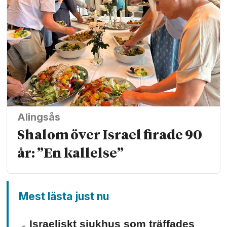
Alingsås
Shalom över Israel firade 90
år: ”En kallelse”
Mest lästa just nu
Israeliskt sjukhus som träffades