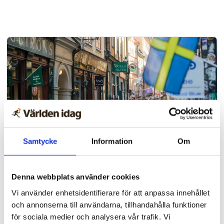
Samtycke
Information
Om
Evangelisation
Denna webbplats använder cookies
Evangeliet spreds i
Vi använder enhetsidentifierare för att anpassa innehållet
Stockholm i helgen – runt 60
och annonserna till användarna, tillhandahålla funktioner
tog emot Jesus
för sociala medier och analysera vår trafik. Vi