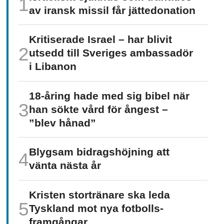
av iransk missil får jätte­donation
Kritiserade Israel – har blivit
utsedd till Sveriges ambassadör
i Libanon
18-åring hade med sig bibel när
han sökte vård för ångest –
”blev hånad”
Blygsam bidrags­höjning att
vänta nästa år
Kristen stortränare ska leda
Tyskland mot nya fotbolls­­
framgångar