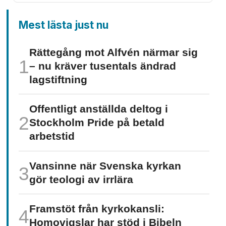
Mest lästa just nu
Rättegång mot Alfvén närmar sig
– nu kräver tusentals ändrad
lagstiftning
Offentligt anställda deltog i
Stockholm Pride på betald
arbetstid
Vansinne när Svenska kyrkan
gör teologi av irrlära
Framstöt från kyrkokansli:
Homo­vigslar har stöd i Bibeln