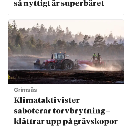
så nyttigt är superbäret
Grimsås
Klimat­aktivister
saboterar torv­brytning –
klättrar upp på gräv­skopor