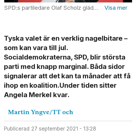
SPD:s partiledare Olaf Scholz gläder sig över att ha blivit största parti. Det ser dock inte ut att bli helt enkelt att bilda regering. Foto: Lisa Leutner/AP/TT
Tyska valet är en verklig nagelbitare –
som kan vara till jul.
Socialdemokraterna, SPD, blir största
parti med knapp marginal. Båda sidor
signalerar att det kan ta månader att få
ihop en koalition.Under tiden sitter
Angela Merkel kvar.
Martin
Yngve/TT och
Publicerad
27 september 2021 - 13:28