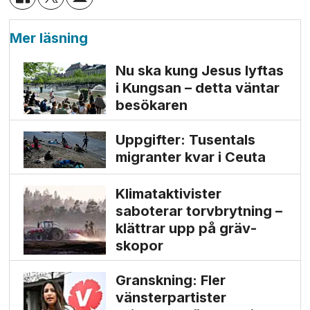
Mer läsning
Nu ska kung Jesus lyftas
i Kungsan – detta väntar
besökaren
Uppgifter: Tusentals
migranter kvar i Ceuta
Klimat­aktivister
saboterar torv­brytning –
klättrar upp på gräv­
skopor
Granskning: Fler
vänsterpartister