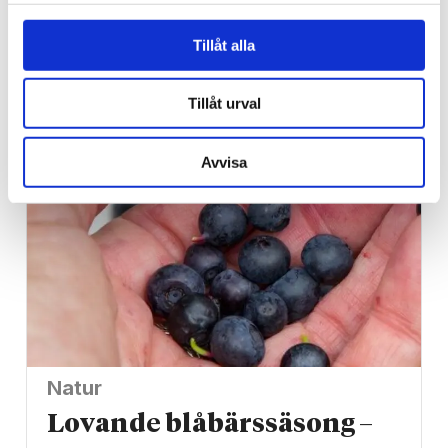
Spanien/Marocko
Tillåt alla
Uppgifter: Tusentals
migranter kvar i Ceuta
Tillåt urval
Avvisa
Natur
Lovande blåbärssäsong –