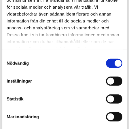
och annonserna till användarna, tillhandahålla funktioner
för sociala medier och analysera vår trafik. Vi
vidarebefordrar även sådana identifierare och annan
Stockholm
information från din enhet till de sociala medier och
annons- och analysföretag som vi samarbetar med.
Nu ska kung Jesus lyftas i
Dessa kan i sin tur kombinera informationen med annan
Kungsan – detta väntar
information som du har tillhandahållit eller som de har
samlat in när du har använt deras tjänster.
besökaren
Samtyckesval
Nödvändig
Inställningar
Statistik
Marknadsföring