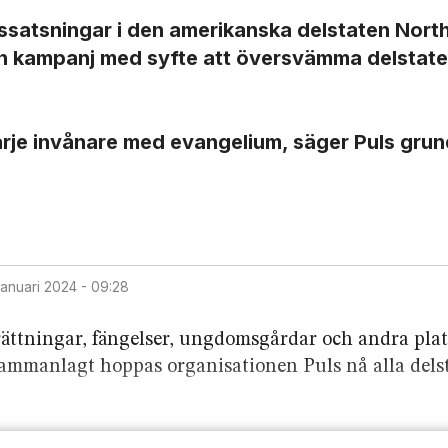
s­satsningar i den amerikanska delstaten Nort
 en kampanj med syfte att översvämma delstat
varje invånare med evangelium, säger Puls gru
 januari 2024 - 09:28
rättningar, fängelser, ungdomsgårdar och andra plat
ammanlagt hoppas organisationen Puls nå alla dels