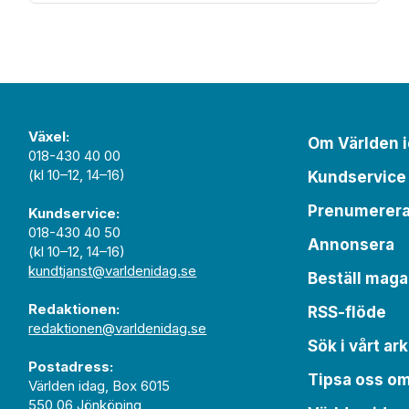
Växel:
Om Världen 
018-430 40 00
(kl 10–12, 14–16)
Kundservice
Prenumerer
Kundservice:
018-430 40 50
Annonsera
(kl 10–12, 14–16)
kundtjanst@varldenidag.se
Beställ maga
Redaktionen:
RSS-flöde
redaktionen@varldenidag.se
Sök i vårt ark
Postadress:
Tipsa oss o
Världen idag, Box 6015
550 06 Jönköping