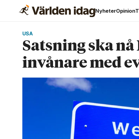
Nyheter
Opinion
T
USA
Satsning ska nå
invånare med ev