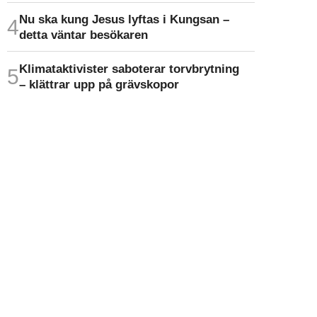
Nu ska kung Jesus lyftas i Kungsan –
detta väntar besökaren
Klimat­aktivister saboterar torv­brytning
– klättrar upp på gräv­skopor