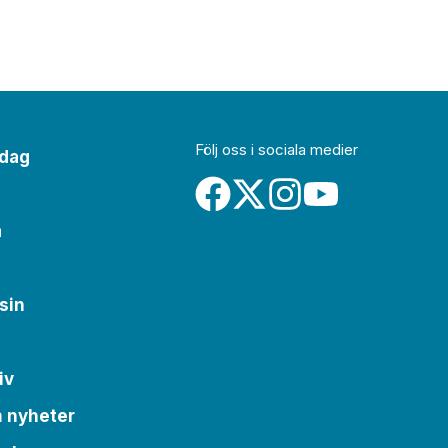
Följ oss i sociala medier
idag
a
sin
iv
m nyheter