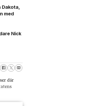
h Dakota,
en med
ndare Nick
ser där
tatens