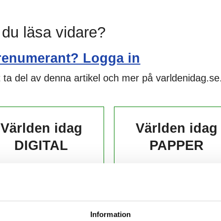
l du läsa vidare?
renumerant? Logga in
 ta del av denna artikel och mer på varldenidag.se
Världen idag
Världen idag
DIGITAL
PAPPER
139,-
229,-
kr/månad ​​​​​​
kr/månad ​​​​​​
KÖP
KÖP
Information