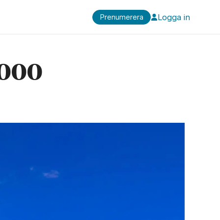
Logga in
Prenumerera
 000