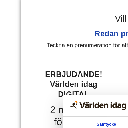
Vil
Redan p
Teckna en prenumeration för att
ERBJUDANDE!
Världen idag
DIGITAL
2 månader
för 10 kr!
Samtycke