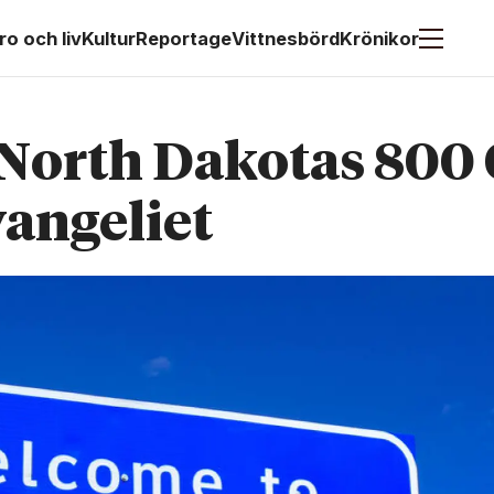
ro och liv
Kultur
Reportage
Vittnesbörd
Krönikor
 North Dakotas 800
angeliet