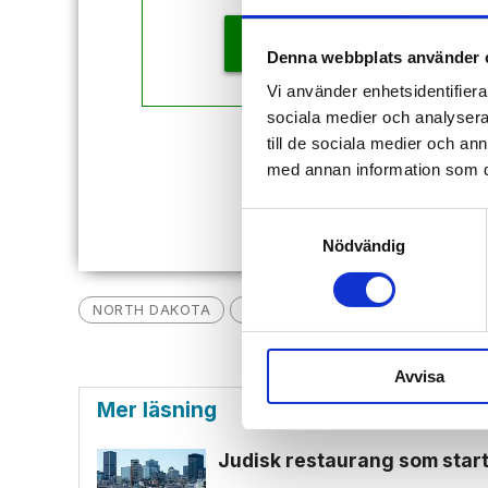
KÖP
Denna webbplats använder 
Vi använder enhetsidentifierar
sociala medier och analysera 
till de sociala medier och a
Redan
med annan information som du 
Samtyckesval
Nödvändig
NORTH DAKOTA
USA
EVANGELIUM
EVANGE
Avvisa
Mer läsning
Judisk restaurang som start