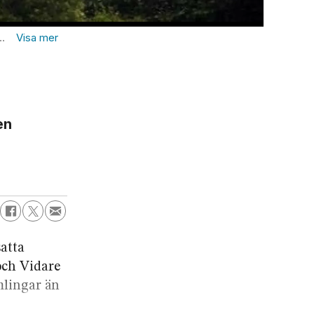
Rapportför
en
atta
och Vidare
mlingar än