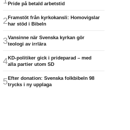
Pride på betald arbetstid
Framstöt från kyrkokansli: Homo­vigslar
har stöd i Bibeln
Vansinne när Svenska kyrkan gör
teologi av irrlära
KD-politiker gick i prideparad – med
alla partier utom SD
Efter donation: Svenska folkbibeln 98
trycks i ny upplaga