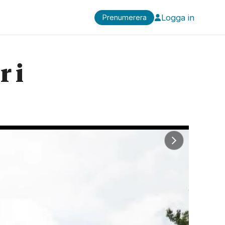
Logga in
Prenumerera
r i