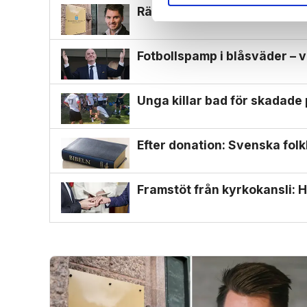
Rättegång mot Alfvén närmar
Fotbollspamp i blåsväder – v
Unga killar bad för skadade
Efter donation: Svenska folk
Framstöt från kyrkokansli: H