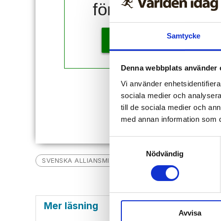
för 10 kr!
Samtycke
KÖP
Denna webbplats använder 
Vi använder enhetsidentifierar
Redan
sociala medier och analysera 
till de sociala medier och a
med annan information som du 
Samtyckesval
Nödvändig
SVENSKA ALLIANSMISSIONEN
EVANGELISKA FRIKY
Mer läsning
Avvisa