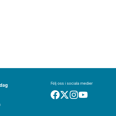
Följ oss i sociala medier
idag
a