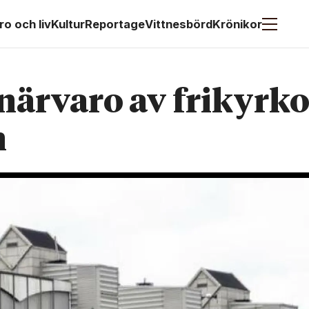
ro och liv
Kultur
Reportage
Vittnesbörd
Krönikor
närvaro av frikyrko
n