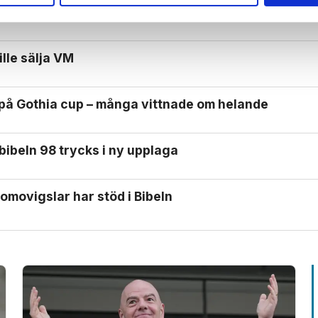
 sig – nu kräver tusentals ändrad lagstiftning
ille sälja VM
 på Gothia cup – många vittnade om helande
bibeln 98 trycks i ny upplaga
omo­vigslar har stöd i Bibeln