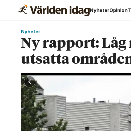
Nyheter
Opinion
T
Nyheter
Ny rapport: Låg 
utsatta område