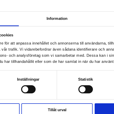
KÖP
KÖP
Information
cookies
e för att anpassa innehållet och annonserna till användarna, tillh
 prenumerant? Logga in
vår trafik. Vi vidarebefordrar även sådana identifierare och anna
Mina Sidor
nnons- och analysföretag som vi samarbetar med. Dessa kan i sin
har tillhandahållit eller som de har samlat in när du har använt 
Inställningar
Statistik
RKAN
NYHETER
RAPPORT
FRIKYRKOR
FÖRORT
Tillåt urval