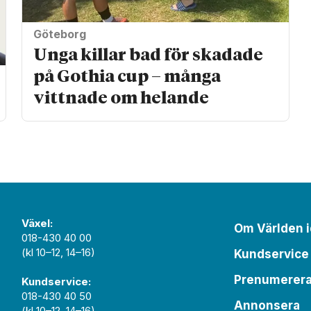
Göteborg
Unga killar bad för skadade
på Gothia cup – många
vittnade om helande
Växel:
Om Världen 
018-430 40 00
(kl 10–12, 14–16)
Kundservice
Prenumerer
Kundservice:
018-430 40 50
Annonsera
(kl 10–12, 14–16)