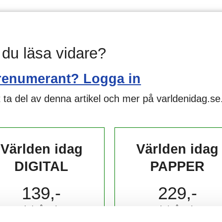
l du läsa vidare?
renumerant? Logga in
 ta del av denna artikel och mer på varldenidag.se
Världen idag
Världen idag
DIGITAL
PAPPER
139,-
229,-
kr/månad ​​​​​​
kr/månad ​​​​​​