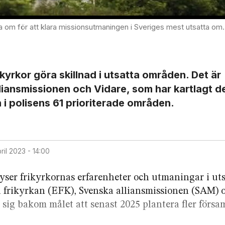
t utsatta områden. Det menar författarna till rapporten Frikyrkan i orten. Bilden är tagen i Rosengård, Malmö. Foto: Mikael Good
yrkor göra skillnad i utsatta områden. Det är
liansmissionen och Vidare, som har kartlagt d
 i polisens 61 prioriterade områden.
pril 2023 - 14:00
yser frikyrkornas erfarenheter och utmaningar i uts
a frikyrkan (EFK), Svenska alliansmissionen (SAM) 
 sig bakom målet att senast 2025 plantera fler försa