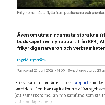
Frikyrkorna måste flytta fram positionerna och prioritera om för att klara missionsutmaningen i Sveriges mes
Även om utmaningarna är stora kan frik
budskapet i en ny rapport från EFK, Al
frikyrkliga närvaron och verksamheten
Ingrid
Byström
Publicerad
23 april 2023 - 14:00
Senast uppdaterad
23 a
Frikyrkan i orten är en färsk
rapport
som bel
områden. Den har tagits fram av Evangelisk
(ett samarbete mellan nio samfund som ställt
vad som läggs ner).