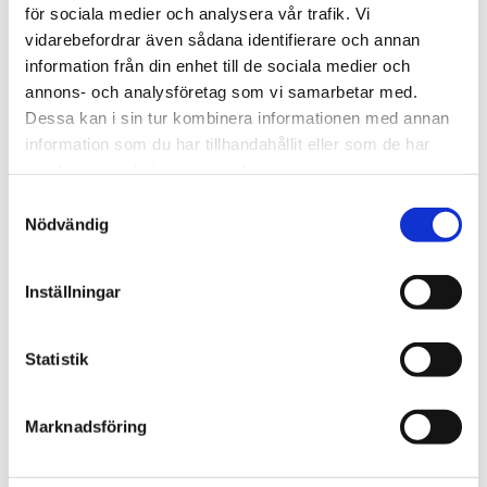
för sociala medier och analysera vår trafik. Vi
vidarebefordrar även sådana identifierare och annan
Vardag
information från din enhet till de sociala medier och
annons- och analysföretag som vi samarbetar med.
Blygsam bidrags­höjning
Dessa kan i sin tur kombinera informationen med annan
att vänta nästa år
information som du har tillhandahållit eller som de har
samlat in när du har använt deras tjänster.
Samtyckesval
Nödvändig
Inställningar
Statistik
Marknadsföring
Webb-tv