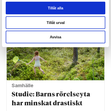
Han blev av med jobbet på
Tillåt alla
grund av facket
Tillåt urval
Avvisa
Samhälle
Studie: Barns rörelseyta
har minskat drastiskt