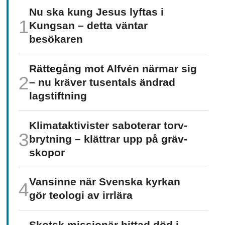
Nu ska kung Jesus lyftas i
Kungsan – detta väntar
besökaren
Rättegång mot Alfvén närmar sig
– nu kräver tusentals ändrad
lagstiftning
Klimat­aktivister saboterar torv­
brytning – klättrar upp på gräv­
skopor
Vansinne när Svenska kyrkan
gör teologi av irrlära
Skotsk missionär hittad död i