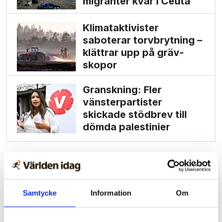
migranter kvar i Ceuta
Klimat­aktivister
saboterar torv­brytning –
klättrar upp på gräv­
skopor
Granskning: Fler
vänsterpartister
skickade stödbrev till
dömda palestinier
Samtycke
Information
Om