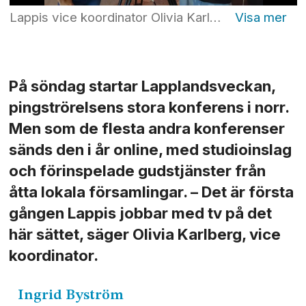
Lappis vice koordinator Olivia Karlberg och producenten Albin Ohlsson jobbade med inspelningar inför veckan i en studio i Bygdeå. Foto: Lucas Edorsson
På söndag startar Lapplandsveckan,
pingströrelsens stora konferens i norr.
Men som de flesta andra konferenser
sänds den i år online, med studioinslag
och förinspelade gudstjänster från
åtta lokala församlingar. – Det är första
gången Lappis jobbar med tv på det
här sättet, säger Olivia Karlberg, vice
koordinator.
Ingrid
Byström