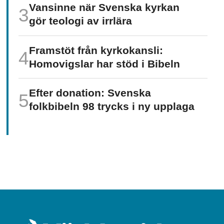
Vansinne när Svenska kyrkan
gör teologi av irrlära
Framstöt från kyrkokansli:
Homo­vigslar har stöd i Bibeln
Efter donation: Svenska
folkbibeln 98 trycks i ny upplaga