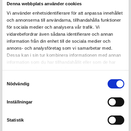
Denna webbplats använder cookies
Vi använder enhetsidentifierare för att anpassa innehållet
och annonserna till användarna, tillhandahålla funktioner
för sociala medier och analysera vår trafik. Vi
vidarebefordrar även sådana identifierare och annan
information från din enhet till de sociala medier och
annons- och analysföretag som vi samarbetar med.
Vardag
Dessa kan i sin tur kombinera informationen med annan
Fem koppar kaffe om
information som du har tillhandahållit eller som de har
samlat in när du har använt deras tjänster.
dagen kan minska cancer­
Samtyckesval
risken
Nödvändig
Inställningar
Statistik