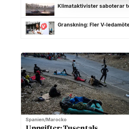
Klimat­aktivister saboterar t
Granskning: Fler V-ledamöter
Spanien/Marocko
Uppgifter: Tusentals