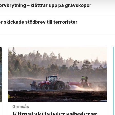
orv­brytning – klättrar upp på gräv­skopor
 skickade stödbrev till terrorister
Grimsås
Klimat­aktivister saboterar