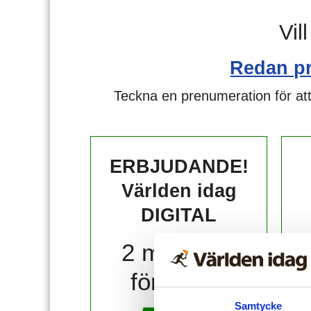
Vil
Redan p
Teckna en prenumeration för att
ERBJUDANDE!
Världen idag
DIGITAL
2 månader
för 10 kr!
Samtycke