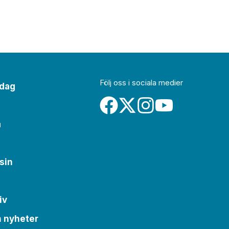
Följ oss i sociala medier
idag
a
sin
iv
m nyheter