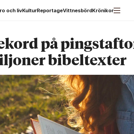
ro och liv
Kultur
Reportage
Vittnesbörd
Krönikor
rekord på pingst­afto
iljoner bibel­texter