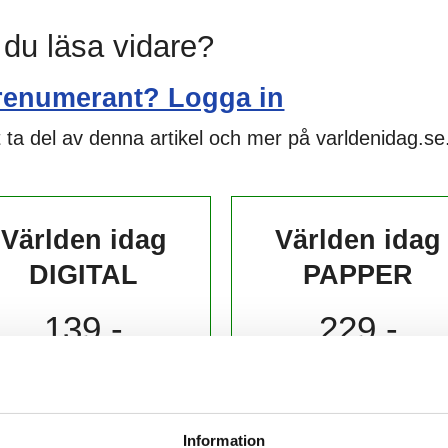
l du läsa vidare?
renumerant? Logga in
 ta del av denna artikel och mer på varldenidag.se
Världen idag
Världen idag
DIGITAL
PAPPER
139,-
229,-
kr/månad ​​​​​​
kr/månad ​​​​​​
KÖP
KÖP
Information