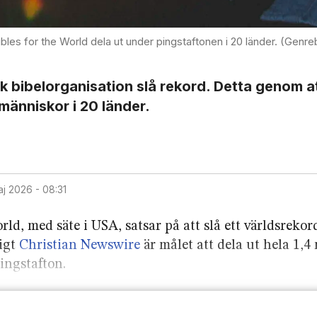
bles for the World dela ut under pingstaftonen i 20 länder. (Genreb
sk bibel­organisation slå rekord. Detta genom a
 människor i 20 länder.
aj 2026 - 08:31
d, med säte i USA, satsar på att slå ett världs­rekord
igt
Christian Newswire
är målet att dela ut hela 1,4
ingstafton.