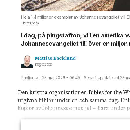
Hela 1,4 miljoner exemplar av Johannesevangeliet vill Bi
Lightstock
I dag, på pingst­afton, vill en amerikan
Johannes­evangeliet till över en miljon
Mattias
Backlund
reporter
Publicerad
23 maj 2026 - 06:45
Senast uppdaterad
23 m
Den kristna organisationen Bibles for the Worl
utgivna biblar under en och samma dag. Enl
kopior av Johannes­evangeliet – bara under p