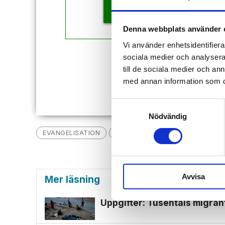
KÖP
Denna webbplats använder 
Vi använder enhetsidentifierar
sociala medier och analysera 
Redan
till de sociala medier och a
med annan information som du 
Samtyckesval
Nödvändig
EVANGELISATION
BIBELN
NYHETER
BIBELU
Avvisa
Mer läsning
Uppgifter: Tusentals migran