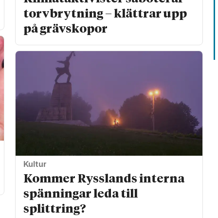
torv­brytning – klättrar upp
på gräv­skopor
Kultur
Kommer Rysslands interna
spänningar leda till
splittring?