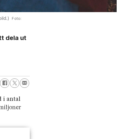
ild.)
tt dela ut
 i antal
 miljoner