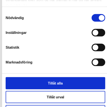
deras tjänster.
Samtyckesval
Nödvändig
Inställningar
Statistik
Kyrkomötet
Marknadsföring
V-politiker: Svenska
kyrkan bör byta ut han och
Tillåt alla
hon mot ”hen”
Tillåt urval