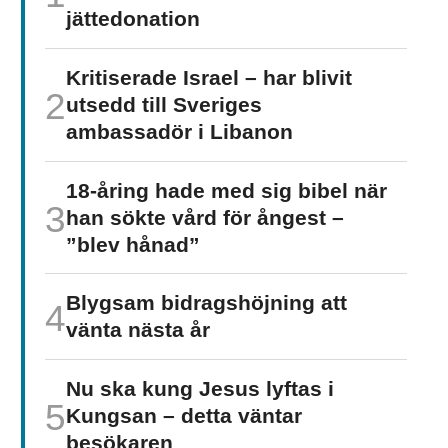
jätte­donation
Kritiserade Israel – har blivit
utsedd till Sveriges
ambassadör i Libanon
18-åring hade med sig bibel när
han sökte vård för ångest –
”blev hånad”
Blygsam bidrags­höjning att
vänta nästa år
Nu ska kung Jesus lyftas i
Kungsan – detta väntar
besökaren