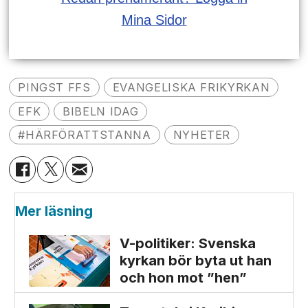
Mina Sidor
PINGST FFS
EVANGELISKA FRIKYRKAN
EFK
BIBELN IDAG
#HÄRFÖRATTSTANNA
NYHETER
Mer läsning
V-politiker: Svenska
kyrkan bör byta ut han
och hon mot ”hen”