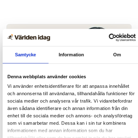
Samtycke
Information
Om
Denna webbplats använder cookies
Vi använder enhetsidentifierare för att anpassa innehållet
och annonserna till användarna, tillhandahålla funktioner för
Vardagskrönika
sociala medier och analysera vår trafik. Vi vidarebefordrar
även sådana identifierare och annan information från din
Vilken miljö planterar du
enhet till de sociala medier och annons- och analysföretag
dig i?
som vi samarbetar med. Dessa kan i sin tur kombinera
informationen med annan information som du har
tillhandahållit eller som de har samlat in när du har använt