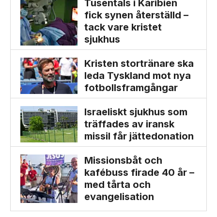
Tusentals i Karibien
fick synen återställd –
tack vare kristet
sjukhus
Kristen stortränare ska
leda Tyskland mot nya
fotbolls­­framgångar
Israeliskt sjukhus som
träffades av iransk
missil får jätte­donation
Missionsbåt och
kafébuss firade 40 år –
med tårta och
evangelisation