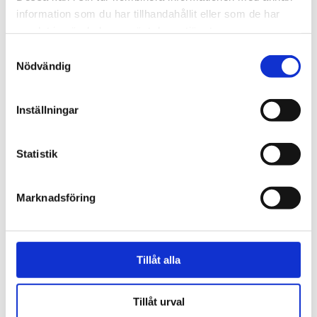
information som du har tillhandahållit eller som de har
samlat in när du har använt deras tjänster.
Samtyckesval
Nödvändig
Inställningar
Norge
Statistik
18-åring hade med sig
Marknadsföring
bibel när han sökte vård
för ångest – ”blev hånad”
Tillåt alla
Tillåt urval