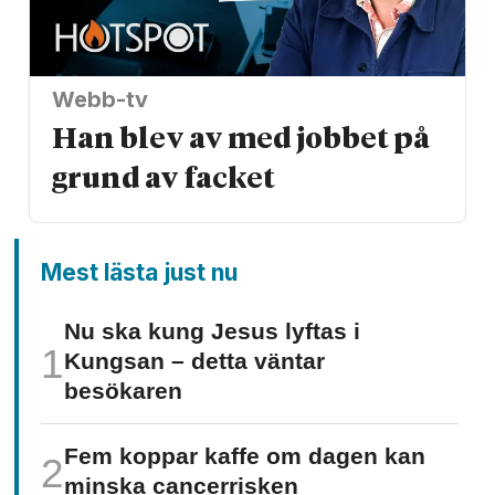
Webb-tv
Han blev av med jobbet på
grund av facket
Mest lästa just nu
Nu ska kung Jesus lyftas i
Kungsan – detta väntar
besökaren
Fem koppar kaffe om dagen kan
minska cancer­risken