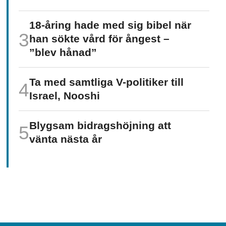
18-åring hade med sig bibel när
han sökte vård för ångest –
”blev hånad”
Ta med samtliga V-politiker till
Israel, Nooshi
Blygsam bidrags­höjning att
vänta nästa år