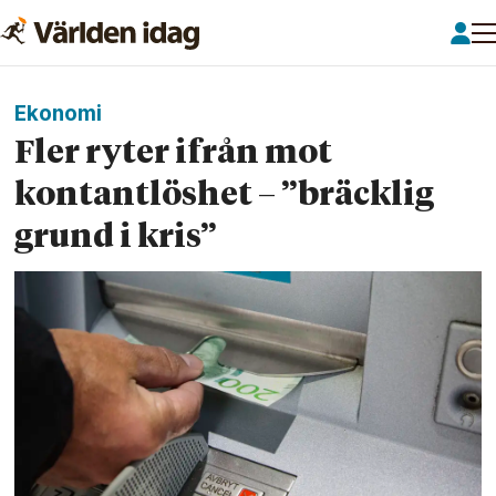
Ekonomi
Fler ryter ifrån mot
kontant­löshet – ”bräcklig
grund i kris”