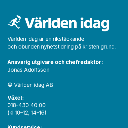
Världen idag är en rikstäckande
och obunden nyhets­­­tidning på kristen grund.
Ansvarig utgivare och chef­redaktör:
Jonas Adolfsson
© Världen idag AB
Växel:
018-430 40 00
(kl 10–12, 14–16)
Kundservice: