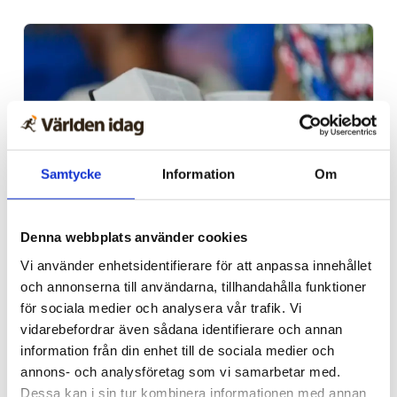
Samtycke
Information
Om
Afrika
Denna webbplats använder cookies
Nigeriansk kvinna ville
Vi använder enhetsidentifierare för att anpassa innehållet
och annonserna till användarna, tillhandahålla funktioner
slå världs­rekord – läste
för sociala medier och analysera vår trafik. Vi
Bibeln i 144 timmar
vidarebefordrar även sådana identifierare och annan
information från din enhet till de sociala medier och
annons- och analysföretag som vi samarbetar med.
Dessa kan i sin tur kombinera informationen med annan