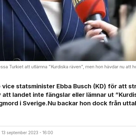
sa Turkiet att utlämna ”Kurdiska räven”, men hon hävdar nu att hon
 vice statsminister Ebba Busch (KD) för att st
 att landet inte fängslar eller lämnar ut ”Kurdi
ngmord i Sverige.Nu backar hon dock från utta
d
13 september 2023 - 16:00