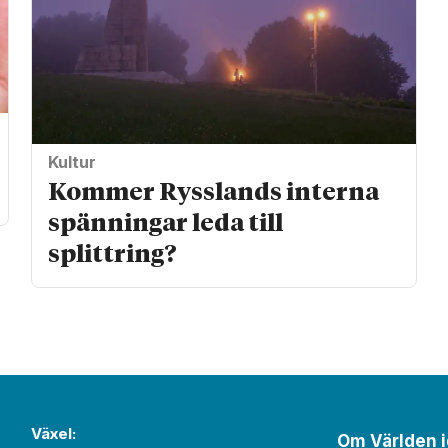
Kultur
Kommer Rysslands interna
spänningar leda till
splittring?
Växel:
Om Världen 