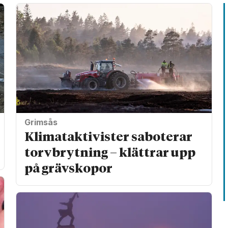
Grimsås
Klimat­aktivister saboterar
torv­brytning – klättrar upp
på gräv­skopor