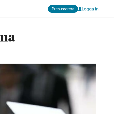
Logga in
Prenumerera
mna