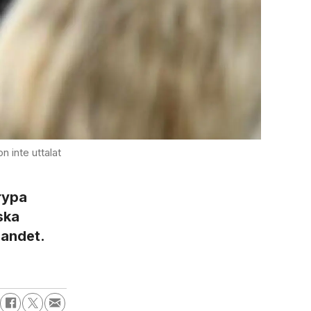
 inte uttalat
rypa
ska
landet.