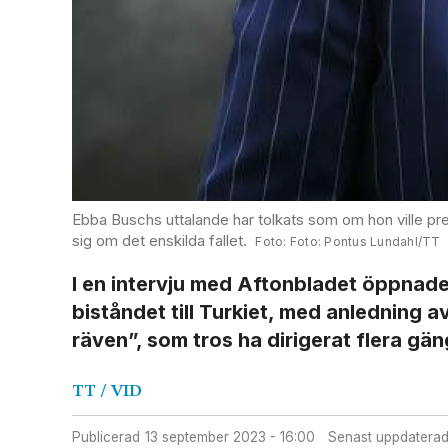
Ebba Buschs uttalande har tolkats som om hon ville pres
sig om det enskilda fallet.
Foto: Pontus Lundahl/TT
I en intervju med Aftonbladet öppnade
biståndet till Turkiet, med anledning av
räven”, som tros ha dirigerat flera gä
TT
/ VID
Publicerad
13 september 2023 - 16:00
Senast uppdatera