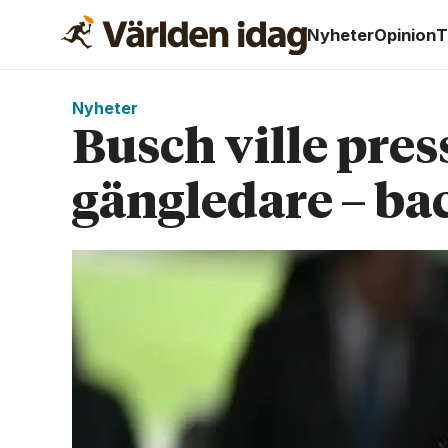
Nyheter
Opinion
T
Nyheter
Busch ville pres
gängledare – ba