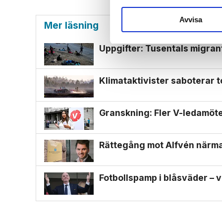
Avvisa
Mer läsning
Uppgifter: Tusentals migran
Klimat­aktivister saboterar t
Granskning: Fler V-ledamöter
Rättegång mot Alfvén närmar
Fotbollspamp i blåsväder – v