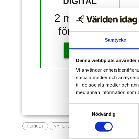
DIGITAL
2 månader
för 10 kr!
Samtycke
KÖP
Denna webbplats använder 
Vi använder enhetsidentifierar
sociala medier och analysera 
Redan
till de sociala medier och a
med annan information som du 
Samtyckesval
Nödvändig
TURKIET
NYHETER
KURDISKA RÄVEN
EBBA