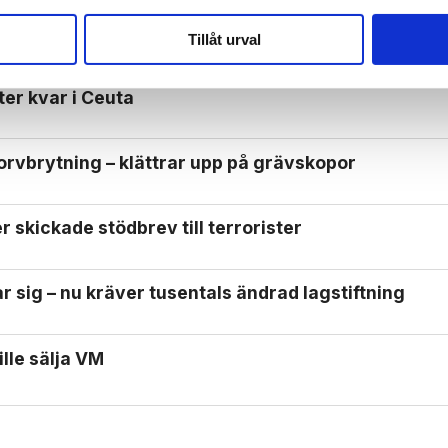
Tillåt urval
ter kvar i Ceuta
orv­brytning – klättrar upp på gräv­skopor
 skickade stödbrev till terrorister
 sig – nu kräver tusentals ändrad lagstiftning
ille sälja VM