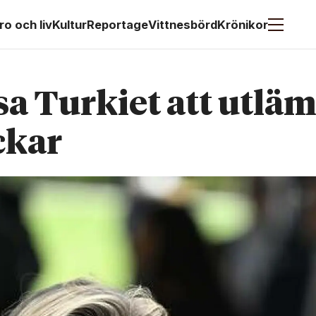
ro och liv
Kultur
Reportage
Vittnesbörd
Krönikor
sa Turkiet att utlä
ckar