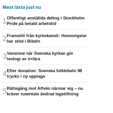
Mest lästa just nu
Offentligt anställda deltog i Stockholm
Pride på betald arbetstid
Framstöt från kyrkokansli: Homo­vigslar
har stöd i Bibeln
Vansinne när Svenska kyrkan gör
teologi av irrlära
Efter donation: Svenska folkbibeln 98
trycks i ny upplaga
Rättegång mot Alfvén närmar sig – nu
kräver tusentals ändrad lagstiftning