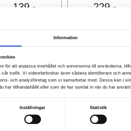
139,-
229,-
kr/månad ​​​​​​
kr/månad ​​​​​​
KÖP
KÖP
Information
cookies
e för att anpassa innehållet och annonserna till användarna, tillh
vår trafik. Vi vidarebefordrar även sådana identifierare och anna
 prenumerant? Logga in
nnons- och analysföretag som vi samarbetar med. Dessa kan i sin
Mina Sidor
har tillhandahållit eller som de har samlat in när du har använt 
Inställningar
Statistik
 BUSCH
BISTÅND. GÄNGLEDARE