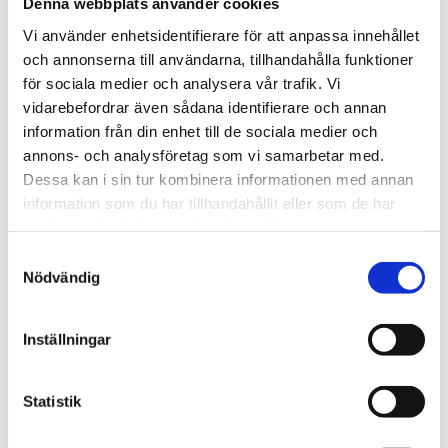
Denna webbplats använder cookies
Vi använder enhetsidentifierare för att anpassa innehållet
och annonserna till användarna, tillhandahålla funktioner
för sociala medier och analysera vår trafik. Vi
vidarebefordrar även sådana identifierare och annan
information från din enhet till de sociala medier och
annons- och analysföretag som vi samarbetar med.
Dessa kan i sin tur kombinera informationen med annan
Vardag
information som du har tillhandahållit eller som de har
samlat in när du har använt deras tjänster.
Blygsam bidrags­höjning
Samtyckesval
att vänta nästa år
Nödvändig
Inställningar
Statistik