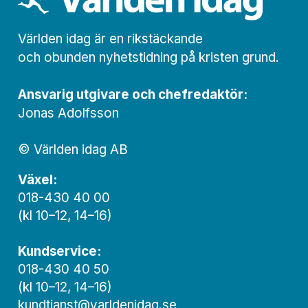
Världen idag är en rikstäckande
och obunden nyhets­­­tidning på kristen grund.
Ansvarig utgivare och chef­redaktör:
Jonas Adolfsson
© Världen idag AB
Växel:
018-430 40 00
(kl 10–12, 14–16)
Kundservice:
018-430 40 50
(kl 10–12, 14–16)
kundtjanst@varldenidag.se