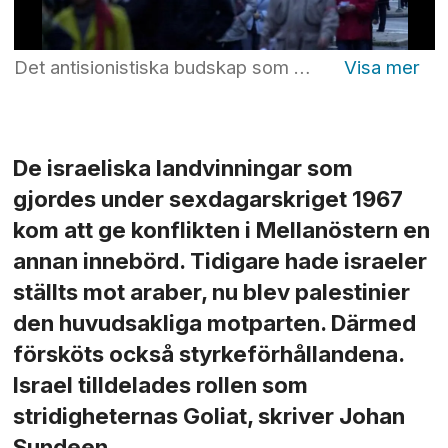
Det antisionistiska budskap som med tilltagande intensitet kom att spridas efter sexdagarskriget 1967 utgick huvudsakligen från två kraftfält: ett marxistiskt och ett kristet, skriver Johan Sundeen. Foto: Janerik Henriksson/TT
De israeliska landvinningar som
gjordes under sexdagarskriget 1967
kom att ge konflikten i Mellanöstern en
annan innebörd. Tidigare hade israeler
ställts mot araber, nu blev palestinier
den huvudsakliga motparten. Därmed
försköts också styrkeförhållandena.
Israel tilldelades rollen som
stridigheternas Goliat, skriver Johan
Sundeen.