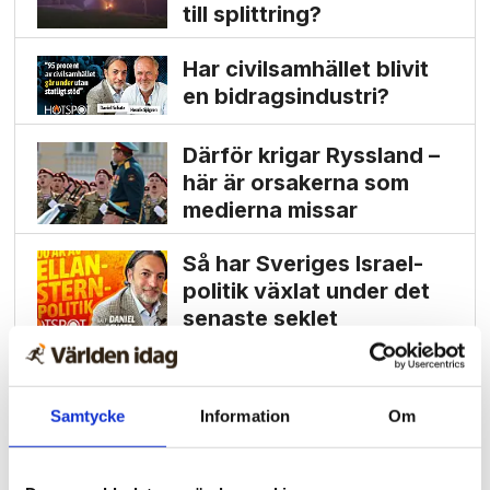
till splittring?
Har civilsamhället blivit
en bidrags­industri?
Därför krigar Ryssland –
här är orsakerna som
medierna missar
Så har Sveriges Israel­
politik växlat under det
senaste seklet
Samtycke
Information
Om