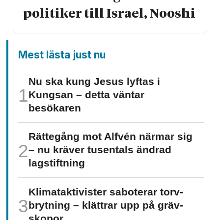
politiker till Israel, Nooshi
Mest lästa just nu
Nu ska kung Jesus lyftas i
Kungsan – detta väntar
besökaren
Rättegång mot Alfvén närmar sig
– nu kräver tusentals ändrad
lagstiftning
Klimat­aktivister saboterar torv­
brytning – klättrar upp på gräv­
skopor