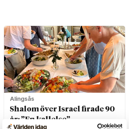
Alingsås
Shalom över Israel firade 90
år: ”En kallelse”