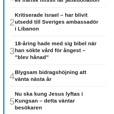
av iransk missil får jätte­donation
Kritiserade Israel – har blivit
utsedd till Sveriges ambassadör
i Libanon
18-åring hade med sig bibel när
han sökte vård för ångest –
”blev hånad”
Blygsam bidrags­höjning att
vänta nästa år
Nu ska kung Jesus lyftas i
Kungsan – detta väntar
besökaren