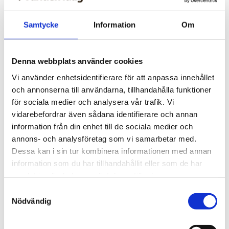
Samtycke
Information
Om
Denna webbplats använder cookies
Vi använder enhetsidentifierare för att anpassa innehållet
och annonserna till användarna, tillhandahålla funktioner
för sociala medier och analysera vår trafik. Vi
vidarebefordrar även sådana identifierare och annan
information från din enhet till de sociala medier och
annons- och analysföretag som vi samarbetar med.
Vardagskrönika
Dessa kan i sin tur kombinera informationen med annan
Vilken miljö planterar du
information som du har tillhandahållit eller som de har
samlat in när du har använt deras tjänster.
dig i?
Samtyckesval
Nödvändig