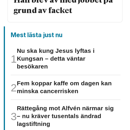
Han blev av med jobbet på
grund av facket
Mest lästa just nu
Nu ska kung Jesus lyftas i
Kungsan – detta väntar
besökaren
Fem koppar kaffe om dagen kan
minska cancer­risken
Rättegång mot Alfvén närmar sig
– nu kräver tusentals ändrad
lagstiftning