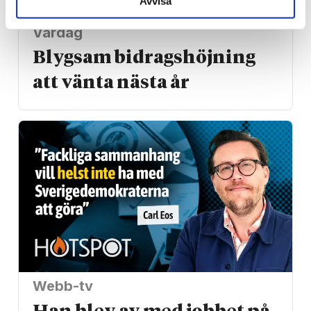
Avvisa
Vardag
Blygsam bidrags­höjning
att vänta nästa år
Webb-tv