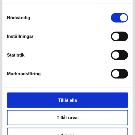
samlat in när du har använt deras tjänster.
Samtyckesval
Nödvändig
Norge
Inställningar
18-åring hade med sig
bibel när han sökte vård
Statistik
för ångest – ”blev hånad”
Marknadsföring
Tillåt alla
Tillåt urval