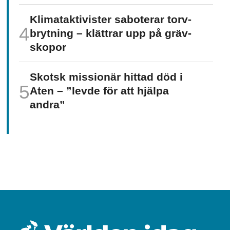
Klimat­aktivister saboterar torv­
brytning – klättrar upp på gräv­
skopor
Skotsk missionär hittad död i
Aten – ”levde för att hjälpa
andra”