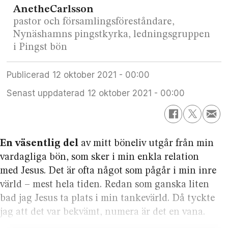
Anethe
Carlsson
pastor och församlingsföreståndare,
Nynäshamns pingstkyrka, ledningsgruppen
i Pingst bön
Publicerad
12 oktober 2021 - 00:00
Senast uppdaterad
12 oktober 2021 - 00:00
En väsentlig del
av mitt böneliv utgår från min
vardagliga bön, som sker i min enkla relation
med Jesus. Det är ofta något som pågår i min inre
värld – mest hela tiden. Redan som ganska liten
bad jag Jesus ta plats i min tankevärld. Då tyckte
jag att det var bekvämt, numera är det en vana.