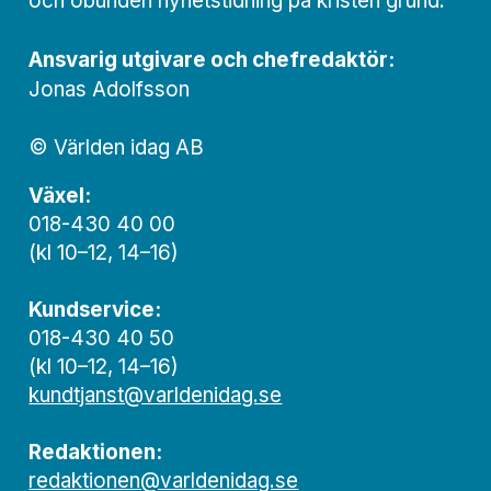
och obunden nyhets­­­tidning på kristen grund.
Ansvarig utgivare och chef­redaktör:
Jonas Adolfsson
© Världen idag AB
Växel:
018-430 40 00
(kl 10–12, 14–16)
Kundservice:
018-430 40 50
(kl 10–12, 14–16)
kundtjanst@varldenidag.se
Redaktionen:
redaktionen@varldenidag.se