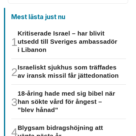
Mest lästa just nu
Kritiserade Israel – har blivit
utsedd till Sveriges ambassadör
i Libanon
Israeliskt sjukhus som träffades
av iransk missil får jätte­donation
18-åring hade med sig bibel när
han sökte vård för ångest –
”blev hånad”
Blygsam bidrags­höjning att
vänta nästa år