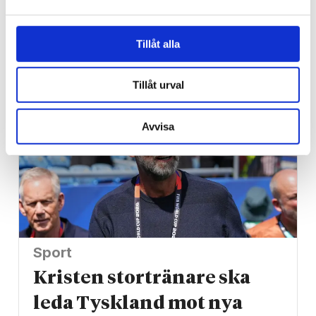
synen återställd – tack
vare kristet sjukhus
Tillåt alla
Tillåt urval
Avvisa
Sport
Kristen stortränare ska
leda Tyskland mot nya