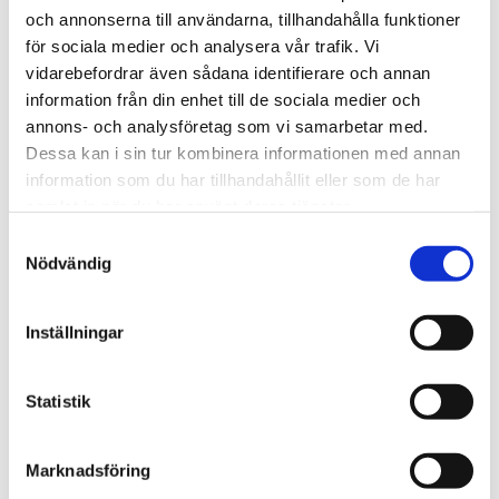
Kyrkomötet
och annonserna till användarna, tillhandahålla funktioner
V-politiker: Svenska
för sociala medier och analysera vår trafik. Vi
vidarebefordrar även sådana identifierare och annan
kyrkan bör byta ut han och
information från din enhet till de sociala medier och
hon mot ”hen”
annons- och analysföretag som vi samarbetar med.
Dessa kan i sin tur kombinera informationen med annan
information som du har tillhandahållit eller som de har
samlat in när du har använt deras tjänster.
Samtyckesval
Nödvändig
Inställningar
Statistik
Trinidad och Tobago
Marknadsföring
Tusentals i Karibien fick