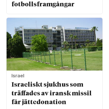
fotbolls­­framgångar
Israel
Israeliskt sjukhus som
träffades av iransk missil
får jätte­donation