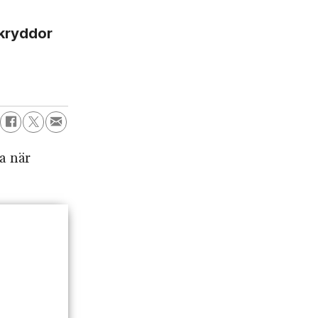
 kryddor
a när