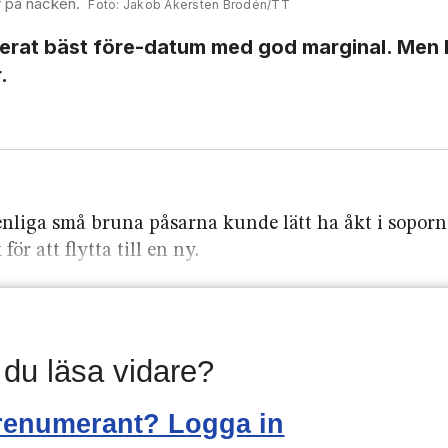
r på nacken.
Jakob Åkersten Brodén/TT
serat bäst före-datum med god marginal. Men
.
enliga små bruna påsarna kunde lätt ha åkt i soporn
ör att flytta till en ny.
l du läsa vidare?
renumerant? Logga in