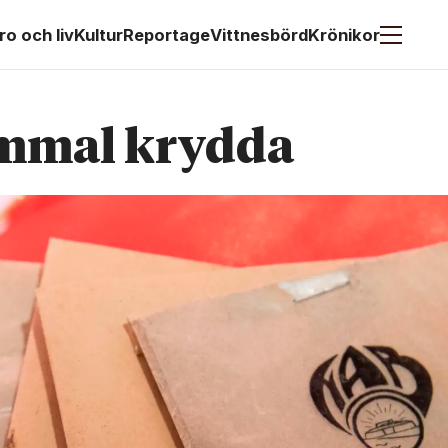
ro och liv
Kultur
Reportage
Vittnesbörd
Krönikor
gammal krydda