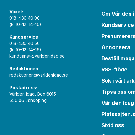
Växel:
Om Världen 
018-430 40 00
(kl 10–12, 14–16)
Kundservice
Prenumerer
Kundservice:
018-430 40 50
Annonsera
(kl 10–12, 14–16)
kundtjanst@varldenidag.se
Beställ maga
Redaktionen:
RSS-flöde
redaktionen@varldenidag.se
Sök i vårt ark
Postadress:
Tipsa oss o
Världen idag, Box 6015
550 06 Jönköping
Världen idag
Platssajten.
Stöd oss