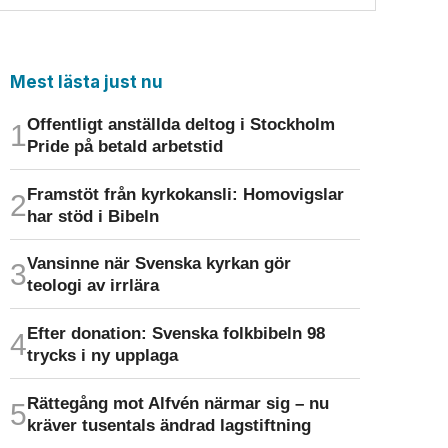
Mest lästa just nu
Offentligt anställda deltog i Stockholm
Pride på betald arbetstid
Framstöt från kyrkokansli: Homo­vigslar
har stöd i Bibeln
Vansinne när Svenska kyrkan gör
teologi av irrlära
Efter donation: Svenska folkbibeln 98
trycks i ny upplaga
Rättegång mot Alfvén närmar sig – nu
kräver tusentals ändrad lagstiftning