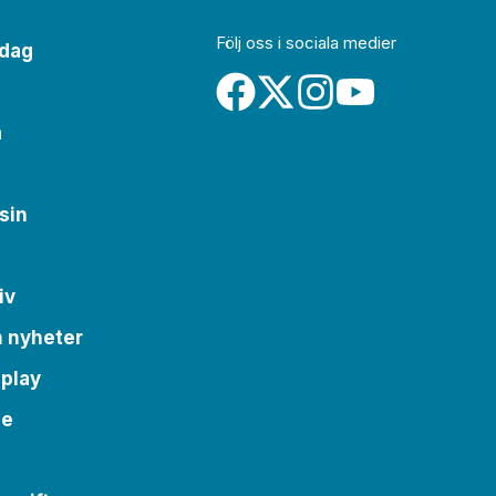
Följ oss i sociala medier
idag
a
sin
iv
m nyheter
 play
se