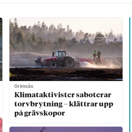
Grimsås
Klimat­aktivister saboterar
torv­brytning – klättrar upp
på gräv­skopor