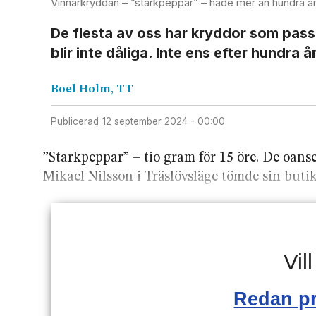
Vinnarkryddan – ”starkpeppar” – hade mer än hundra å
De flesta av oss har kryddor som pas
blir inte dåliga. Inte ens efter hundra år
Boel Holm,
TT
Publicerad
12 september 2024 - 00:00
”Starkpeppar” – tio gram för 15 öre. De oans
Mikael Nilsson i Träslövsläge tömde sin butik f
Vil
Redan p