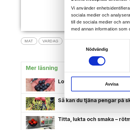
Vi använder enhetsidentifierar
sociala medier och analysera 
till de sociala medier och a
med annan information som du 
MAT
VARDAG
Samtyckesval
Nödvändig
Mer läsning
Lovande blåbärssäsong – så 
Avvisa
Så kan du tjäna pengar på s
Titta, lukta och smaka – r