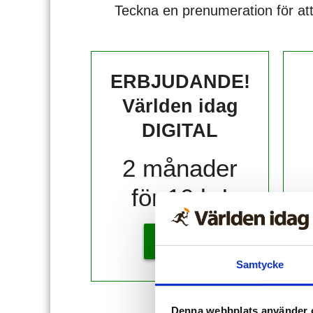
Teckna en prenumeration för att
ERBJUDANDE!
Världen idag
DIGITAL
2 månader
för 10 kr!
KÖP
Samtycke
Redan
Denna webbplats använder 