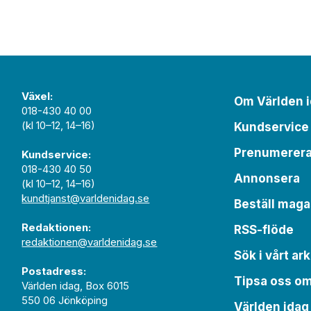
Växel:
Om Världen 
018-430 40 00
(kl 10–12, 14–16)
Kundservice
Prenumerer
Kundservice:
018-430 40 50
Annonsera
(kl 10–12, 14–16)
kundtjanst@varldenidag.se
Beställ maga
Redaktionen:
RSS-flöde
redaktionen@varldenidag.se
Sök i vårt ark
Postadress:
Tipsa oss o
Världen idag, Box 6015
550 06 Jönköping
Världen idag