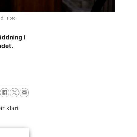
öd.
äddning i
udet.
är klart