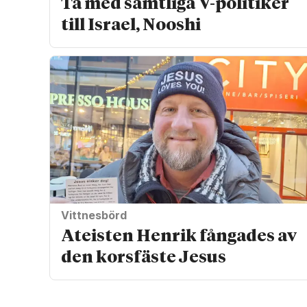
Ta med samtliga V-politiker
till Israel, Nooshi
Vittnesbörd
Ateisten Henrik fångades av
den korsfäste Jesus