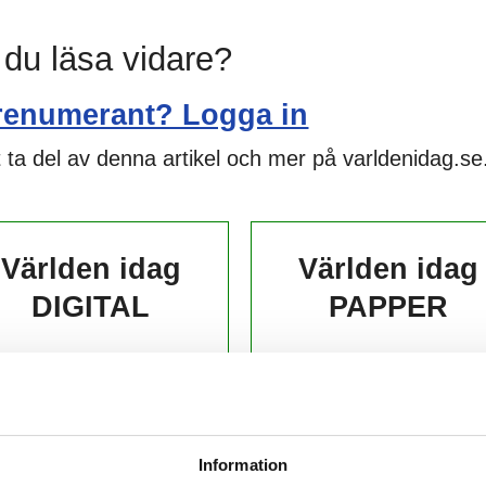
l du läsa vidare?
renumerant? Logga in
 ta del av denna artikel och mer på varldenidag.se
Världen idag
Världen idag
DIGITAL
PAPPER
139,-
229,-
kr/månad ​​​​​​
kr/månad ​​​​​​
KÖP
KÖP
Information