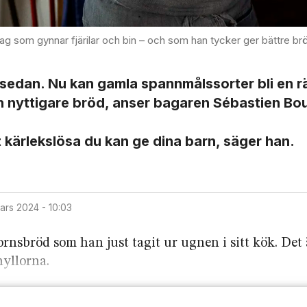
ag som gynnar fjärilar och bin – och som han tycker ger bättre br
 sedan. Nu kan gamla spannmåls­sorter bli en r
h nyttigare bröd, anser bagaren Sébastien Bo
 kärlekslösa du kan ge dina barn, säger han.
mars 2024 - 10:03
ns­bröd som han just tagit ur ugnen i sitt kök. Det 
hyllorna.