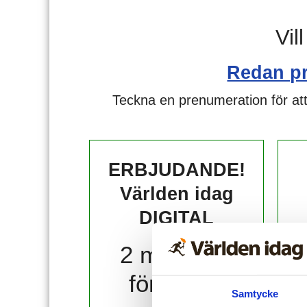
Vil
Redan p
Teckna en prenumeration för att
ERBJUDANDE!
Världen idag
DIGITAL
2 månader
för 10 kr!
Samtycke