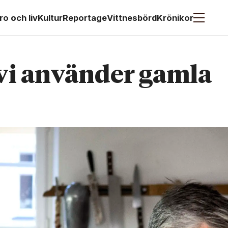
ro och liv
Kultur
Reportage
Vittnesbörd
Krönikor
 vi använder gamla