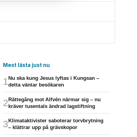
Mest lästa just nu
Nu ska kung Jesus lyftas i Kungsan –
detta väntar besökaren
Rättegång mot Alfvén närmar sig – nu
kräver tusentals ändrad lagstiftning
Klimat­aktivister saboterar torv­brytning
– klättrar upp på gräv­skopor