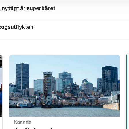
nyttigt är superbäret
kogs­utflykten
Kanada