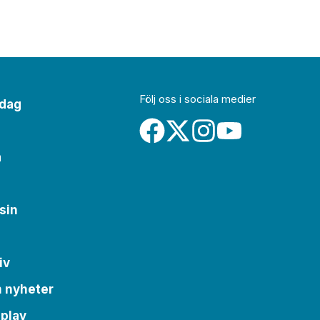
Följ oss i sociala medier
idag
a
sin
iv
m nyheter
 play