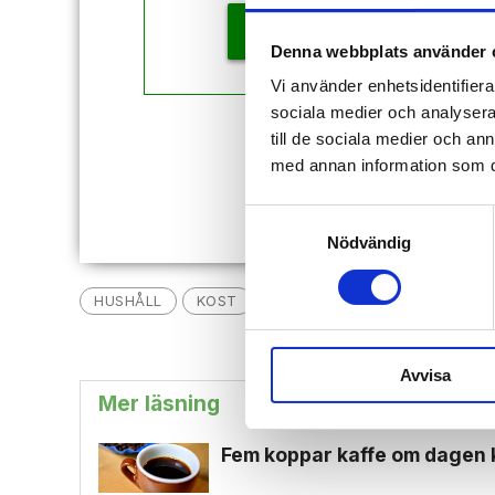
KÖP
Denna webbplats använder 
Vi använder enhetsidentifierar
sociala medier och analysera 
till de sociala medier och a
Redan
med annan information som du 
Samtyckesval
Nödvändig
HUSHÅLL
KOST
VARDAG
Avvisa
Mer läsning
Fem koppar kaffe om dagen 