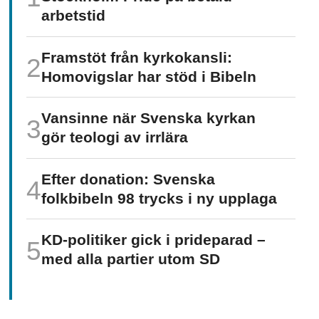
arbetstid
Framstöt från kyrkokansli:
Homo­vigslar har stöd i Bibeln
Vansinne när Svenska kyrkan
gör teologi av irrlära
Efter donation: Svenska
folkbibeln 98 trycks i ny upplaga
KD-politiker gick i prideparad –
med alla partier utom SD