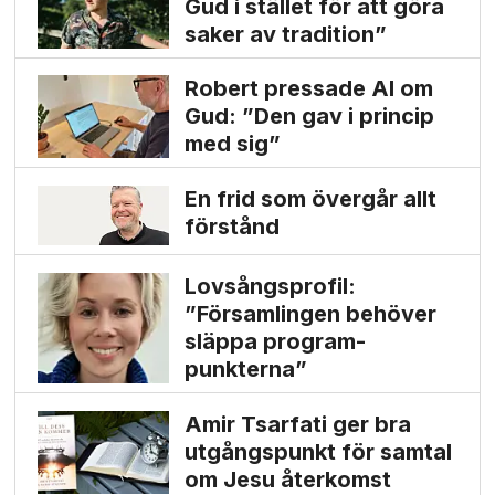
Gud i stället för att göra
saker av tradition”
Robert pressade Al om
Gud: ”Den gav i princip
med sig”
En frid som övergår allt
förstånd
Lovsångsprofil:
”Församlingen behöver
släppa program­
punkterna”
Amir Tsarfati ger bra
utgångs­punkt för samtal
om Jesu återkomst