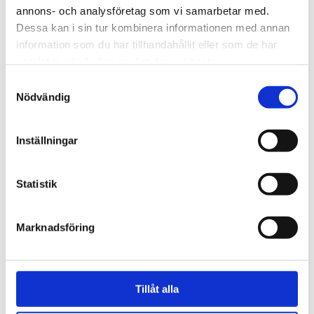
till splittring?
annons- och analysföretag som vi samarbetar med.
Dessa kan i sin tur kombinera informationen med annan
information som du har tillhandahållit eller som de har
samlat in när du har använt deras tjänster.
Samtyckesval
Nödvändig
Inställningar
Statistik
Propalestinska rörelsen
Marknadsföring
Granskning: Fler V-
ledamöter skickade
stödbrev till terrorister
Tillåt alla