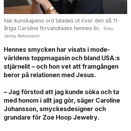
När kunskapens ord talades ut över den då 11-
åriga Caroline förvandlades hennes liv.
Jenny Antonsson
Hennes smycken har visats i mode­
världens topp­magasin och bland USA:s
stjärnelit – och hon vet att fram­gången
beror på relationen med Jesus.
– Jag förstod att jag kunde söka och ta
med honom i allt jag gör, säger Caroline
Johansson, smyckes­designer och
grundare för Zoe Hoop Jewelry.