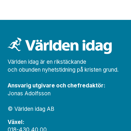
Världen idag är en rikstäckande
och obunden nyhets­­­tidning på kristen grund.
Ansvarig utgivare och chef­redaktör:
Jonas Adolfsson
© Världen idag AB
Växel:
018-430 40 00