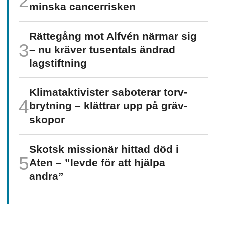
minska cancer­risken
Rättegång mot Alfvén närmar sig
– nu kräver tusentals ändrad
lagstiftning
Klimat­aktivister saboterar torv­
brytning – klättrar upp på gräv­
skopor
Skotsk missionär hittad död i
Aten – ”levde för att hjälpa
andra”