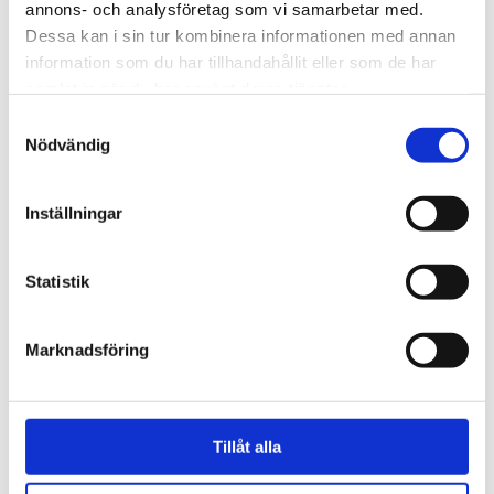
annons- och analysföretag som vi samarbetar med.
Dessa kan i sin tur kombinera informationen med annan
information som du har tillhandahållit eller som de har
samlat in när du har använt deras tjänster.
Samtyckesval
Nödvändig
Inställningar
Norge
Statistik
18-åring hade med sig
bibel när han sökte vård
Marknadsföring
för ångest – ”blev hånad”
Tillåt alla