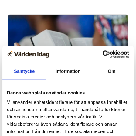
Samtycke
Information
Om
Afrika
Denna webbplats använder cookies
Nigeriansk kvinna ville
Vi använder enhetsidentifierare för att anpassa innehållet
slå världs­rekord – läste
och annonserna till användarna, tillhandahålla funktioner
för sociala medier och analysera vår trafik. Vi
Bibeln i 144 timmar
vidarebefordrar även sådana identifierare och annan
information från din enhet till de sociala medier och